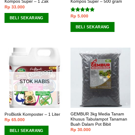
Kompos Super – 1 Zak
Kompos Super – 500 gram
Rp
33.000
Rp
5.000
Dinilai
4.67
BELI SEKARANG
dari 5
BELI SEKARANG
STOK HABIS
GEMBUR 3kg Media Tanam
ProBiotik Komposter – 1 Liter
Khusus Tabulampot Tanaman
Rp
65.000
Buah Dalam Pot Bibit
Rp
30.000
BELI SEKARANG