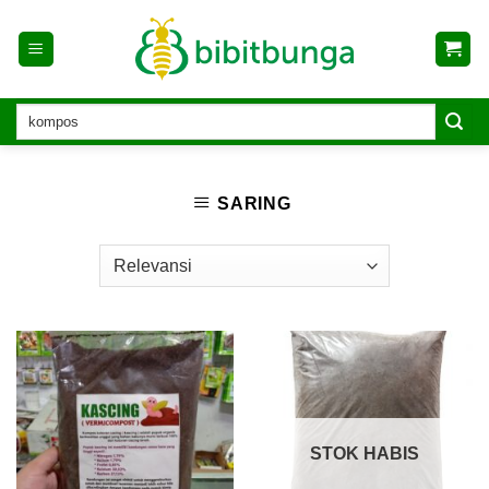
Skip
to
content
SARING
STOK HABIS