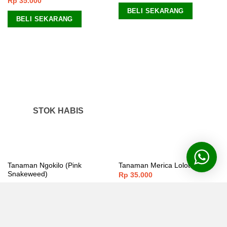
Rp
35.000
BELI SEKARANG
BELI SEKARANG
STOK HABIS
Tanaman Ngokilo (Pink
Tanaman Merica Lolot
Snakeweed)
Rp
35.000
BELI SEKARANG
Rp
35.000
Dinilai
4.00
dari
5
BELI SEKARANG