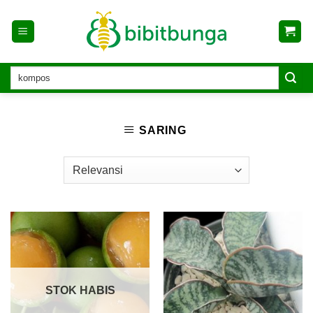
Skip
to
content
SARING
STOK HABIS