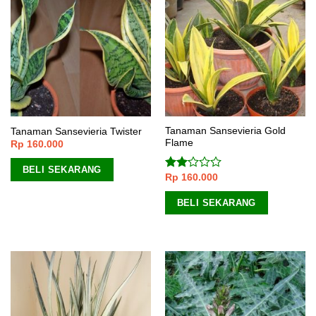
Tanaman Sansevieria Gold
Tanaman Sansevieria Twister
Flame
Rp
160.000
BELI SEKARANG
Rp
160.000
Dinilai
2.00
dari
BELI SEKARANG
5