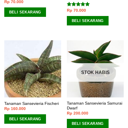
Rp
70.000
Rp
70.000
Dinilai
5.00
BELI SEKARANG
dari 5
BELI SEKARANG
STOK HABIS
Tanaman Sansevieria Samurai
Tanaman Sansevieria Fischeri
Dwarf
Rp
160.000
Rp
200.000
BELI SEKARANG
BELI SEKARANG