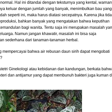
 normal. Hal ini ditandai dengan teksturnya yang kental, warna
nnya keluar dengan jumlah yang banyak, menimbulkan bau yang
udah seperti ini, maka harus diatasi secepatnya. Karena jika tid
reproduksi, bahkan banyak yang mengatakan bahwa keputihan
emandulan bagi wanita. Tentu saja ini merupakan masalah ya
keluarga. Namun jangan khawatir, masalah ini bisa saja
 sederhana dari tanaman-tanaman herbal.
 mempercayai bahwa air rebusan daun sirih dapat mengobati
u?
bstetri Ginekologi atau kebidanan dan kandungan, berkata bahw
ibakteri dan antijamur yang dapat membunuh bakteri juga kuman 