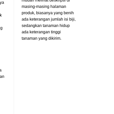
mudah melihat deskripsi di
nya
masing-masing halaman
produk, biasanya yang benih
ak
ada keterangan jumlah isi biji,
sedangkan tanaman hidup
ng
ada keterangan tinggi
tanaman yang dikirim.
a
dan