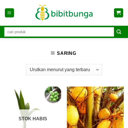
Skip
to
content
SARING
STOK HABIS