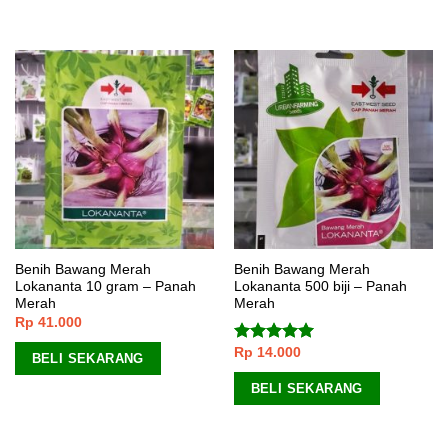
Benih Bawang Merah
Benih Bawang Merah
Lokananta 10 gram – Panah
Lokananta 500 biji – Panah
Merah
Merah
Rp
41.000
Rp
14.000
Dinilai
5.00
BELI SEKARANG
dari 5
BELI SEKARANG