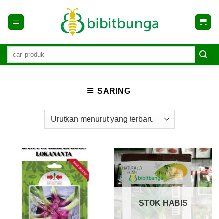
Skip
to
content
SARING
STOK HABIS