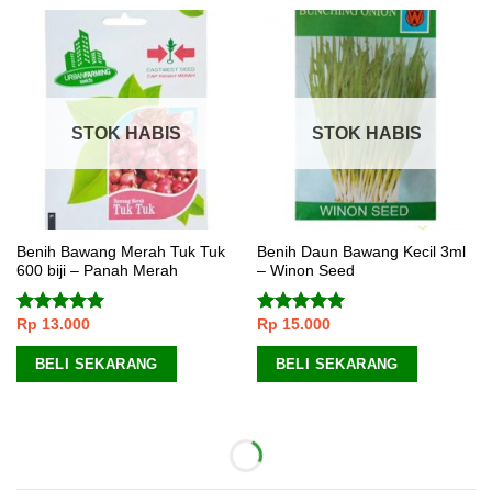
STOK HABIS
STOK HABIS
Benih Bawang Merah Tuk Tuk
Benih Daun Bawang Kecil 3ml
600 biji – Panah Merah
– Winon Seed
Rp
13.000
Rp
15.000
Dinilai
5.00
Dinilai
5.00
dari 5
dari 5
BELI SEKARANG
BELI SEKARANG