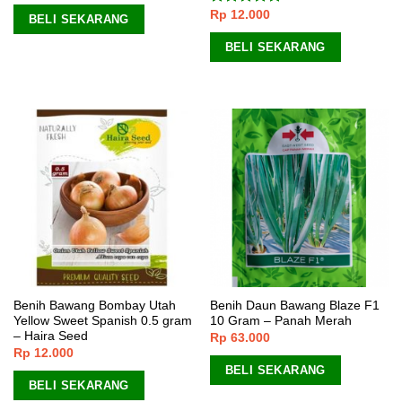
Rp
12.000
Dinilai
5.00
BELI SEKARANG
dari 5
BELI SEKARANG
Benih Bawang Bombay Utah
Benih Daun Bawang Blaze F1
Yellow Sweet Spanish 0.5 gram
10 Gram – Panah Merah
– Haira Seed
Rp
63.000
Rp
12.000
BELI SEKARANG
BELI SEKARANG