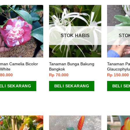
STOK HABIS
STO
man Camelia Bicolor
Tanaman Bunga Bakung
Tanaman Pa
 White
Bangkok
Glaucophyl
80.000
Rp
70.000
Rp
150.000
ELI SEKARANG
BELI SEKARANG
BELI S