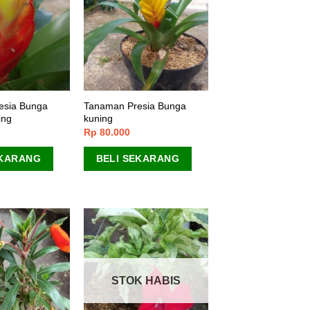
esia Bunga
Tanaman Presia Bunga
ing
kuning
Rp
80.000
EKARANG
BELI SEKARANG
STOK HABIS