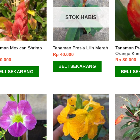
STOK HABIS
man Mexican Shrimp
Tanaman Pr
Tanaman Presia Lilin Merah
t
Orange Kun
Rp
40.000
0.000
Rp
80.000
BELI SEKARANG
ELI SEKARANG
BELI S