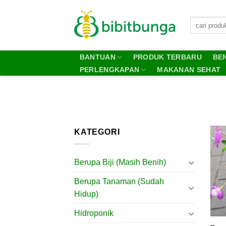
Skip
to
content
BANTUAN
PRODUK TERBARU
BEN
PERLENGKAPAN
MAKANAN SEHAT
KATEGORI
Berupa Biji (Masih Benih)
Berupa Tanaman (Sudah
Hidup)
Hidroponik