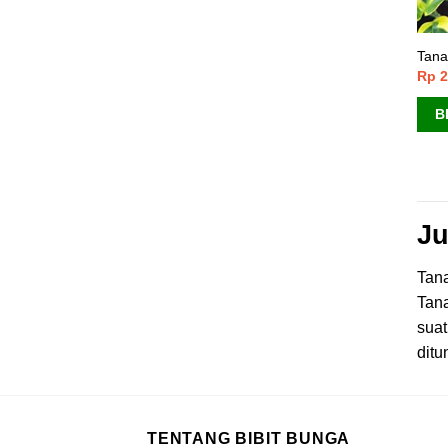
Tana
Rp
2
B
Ju
Tan
Tana
suat
ditu
TENTANG BIBIT BUNGA