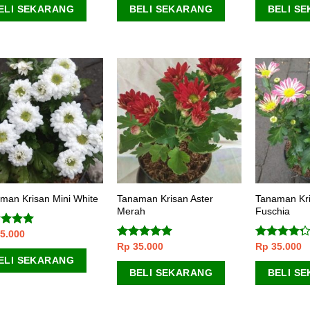
ELI SEKARANG
BELI SEKARANG
BELI S
Tanaman Krisan Aster
Tanaman Kr
man Krisan Mini White
Merah
Fuschia
5.000
lai
5.00
 5
Rp
35.000
Rp
35.000
Dinilai
5.00
Dinilai
dari 5
4.00
dari
ELI SEKARANG
5
BELI SEKARANG
BELI S