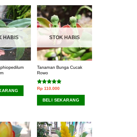
K HABIS
STOK HABIS
phiopedilum
Tanaman Bunga Cucak
um
Rowo
Rp
110.000
Dinilai
EKARANG
4.50
dari 5
BELI SEKARANG