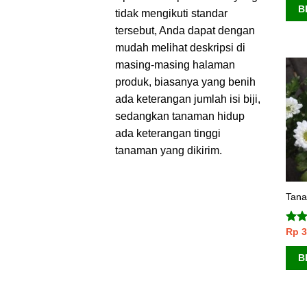
B
tidak mengikuti standar
tersebut, Anda dapat dengan
mudah melihat deskripsi di
masing-masing halaman
produk, biasanya yang benih
ada keterangan jumlah isi biji,
sedangkan tanaman hidup
ada keterangan tinggi
tanaman yang dikirim.
Tana
Rp
3
Dini
dari
B