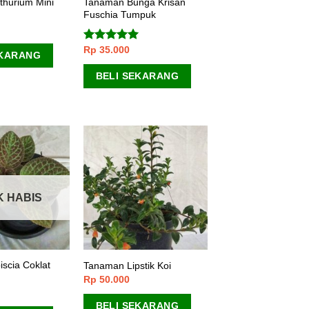
hurium Mini
Tanaman Bunga Krisan
Fuschia Tumpuk
Rp
35.000
Dinilai
4.67
EKARANG
dari 5
BELI SEKARANG
K HABIS
scia Coklat
Tanaman Lipstik Koi
Rp
50.000
BELI SEKARANG