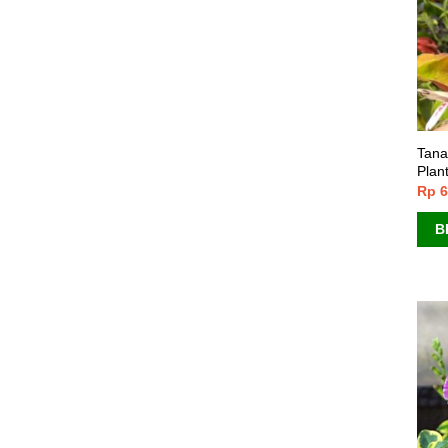
Tana
Plan
Rp
6
B