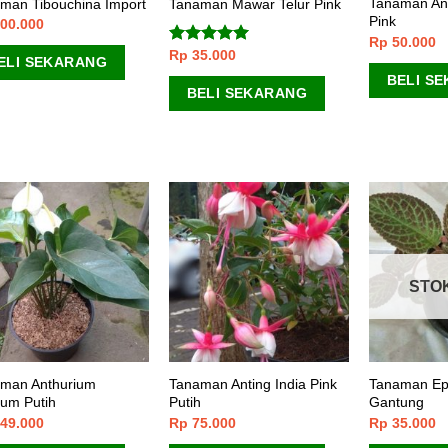
Tanaman Ant
man Tibouchina Import
Tanaman Mawar Telur Pink
Pink
00.000
Rp
50.000
Rp
35.000
Dinilai
5.00
ELI SEKARANG
dari 5
BELI S
BELI SEKARANG
STO
man Anthurium
Tanaman Anting India Pink
Tanaman Epi
um Putih
Putih
Gantung
49.000
Rp
75.000
Rp
35.000