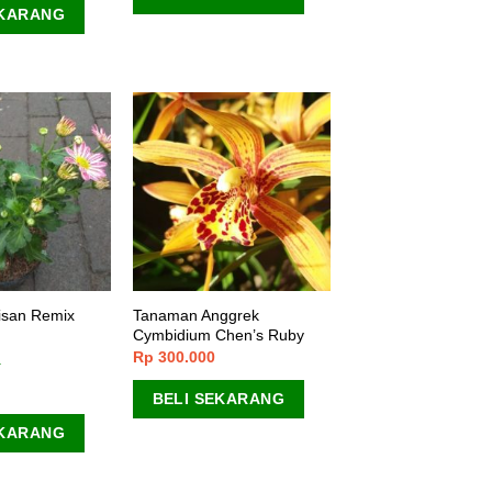
EKARANG
isan Remix
Tanaman Anggrek
Cymbidium Chen’s Ruby
Rp
300.000
BELI SEKARANG
EKARANG