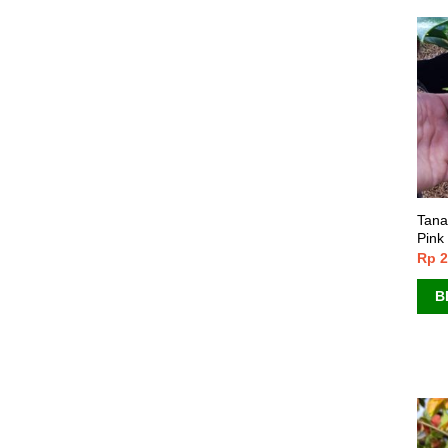
Tana
Pink
Rp
2
B