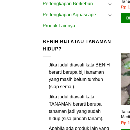
Tana
Perlengkapan Berkebun
Rp
1
Perlengkapan Aquascape
B
Produk Lainnya
BENIH BIJI ATAU TANAMAN
HIDUP?
Jika judul diawali kata BENIH
berarti berupa biji tanaman
yang masih belum tumbuh
(siap semai).
Jika judul diawali kata
TANAMAN berarti berupa
tanaman jadi yang sudah
Tana
Medi
hidup (sisa pindah tanam).
Rp
1
Apabila ada produk lain yang