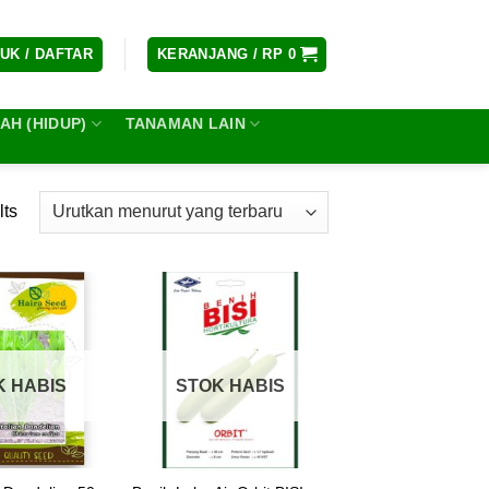
UK / DAFTAR
KERANJANG /
RP
0
H (HIDUP)
TANAMAN LAIN
lts
K HABIS
STOK HABIS