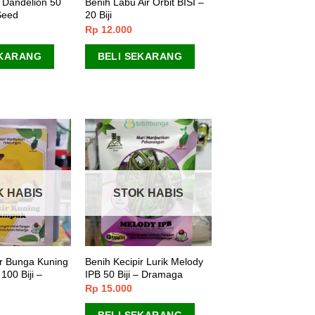
n Dandelion 50
Benih Labu Air Orbit BISI –
 Seed
20 Biji
Rp
12.000
EKARANG
BELI SEKARANG
K HABIS
STOK HABIS
ir Bunga Kuning
Benih Kecipir Lurik Melody
100 Biji –
IPB 50 Biji – Dramaga
Rp
15.000