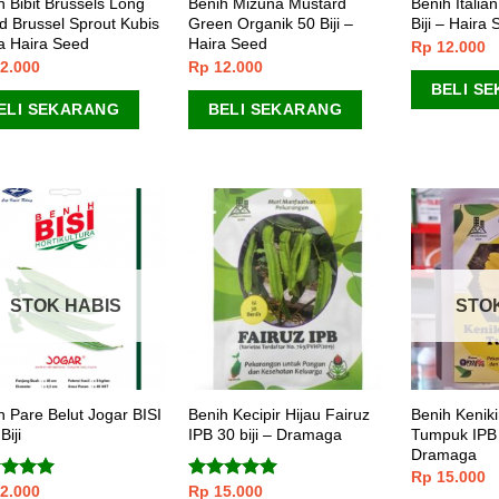
h Bibit Brussels Long
Benih Mizuna Mustard
Benih Italia
nd Brussel Sprout Kubis
Green Organik 50 Biji –
Biji – Haira
 Haira Seed
Haira Seed
Rp
12.000
2.000
Rp
12.000
BELI S
ELI SEKARANG
BELI SEKARANG
STOK HABIS
STO
h Pare Belut Jogar BISI
Benih Kecipir Hijau Fairuz
Benih Kenik
Biji
IPB 30 biji – Dramaga
Tumpuk IPB 
Dramaga
Rp
15.000
2.000
Rp
15.000
lai
5.00
Dinilai
5.00