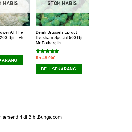
K HABIS
STOK HABIS
lower All The
Benih Brussels Sprout
00 Biji – Mr
Evesham Special 500 Biji –
Mr Fothergills
Rp
48.000
Dinilai
5.00
EKARANG
dari 5
BELI SEKARANG
 tersendiri di BibitBunga.com.