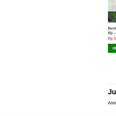
Beni
Biji 
Rp
5
B
Ju
Anek