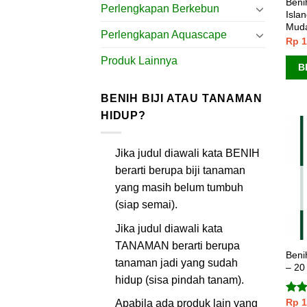
Beni
Perlengkapan Berkebun
Isla
Muda
Perlengkapan Aquascape
Rp
1
Produk Lainnya
B
BENIH BIJI ATAU TANAMAN
HIDUP?
Jika judul diawali kata BENIH
berarti berupa biji tanaman
yang masih belum tumbuh
(siap semai).
Jika judul diawali kata
TANAMAN berarti berupa
Beni
tanaman jadi yang sudah
– 20 
hidup (sisa pindah tanam).
Rp
1
Dini
Apabila ada produk lain yang