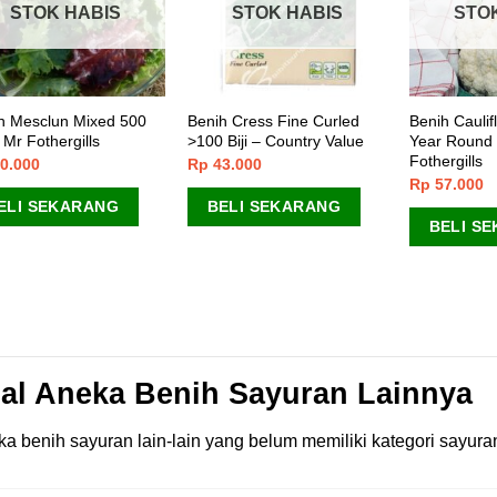
STOK HABIS
STOK HABIS
STO
h Mesclun Mixed 500
Benih Cress Fine Curled
Benih Caulif
– Mr Fothergills
>100 Biji – Country Value
Year Round 2
Fothergills
0.000
Rp
43.000
Rp
57.000
ELI SEKARANG
BELI SEKARANG
BELI S
al Aneka Benih Sayuran Lainnya
a benih sayuran lain-lain yang belum memiliki kategori sayuran