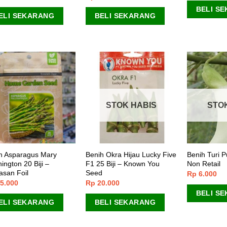
 5
dari 5
BELI S
ELI SEKARANG
BELI SEKARANG
STOK HABIS
STO
h Asparagus Mary
Benih Okra Hijau Lucky Five
Benih Turi 
ington 20 Biji –
F1 25 Biji – Known You
Non Retail
san Foil
Seed
Rp
6.000
5.000
Rp
20.000
BELI S
ELI SEKARANG
BELI SEKARANG