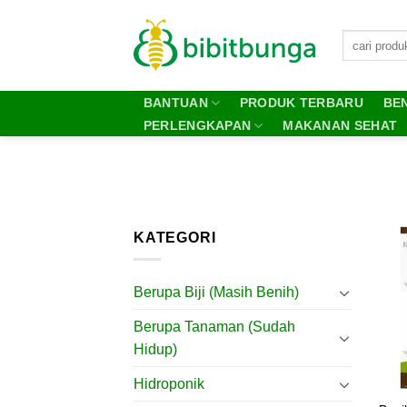
Skip
to
content
BANTUAN
PRODUK TERBARU
BEN
PERLENGKAPAN
MAKANAN SEHAT
KATEGORI
Berupa Biji (Masih Benih)
Berupa Tanaman (Sudah
Hidup)
Hidroponik