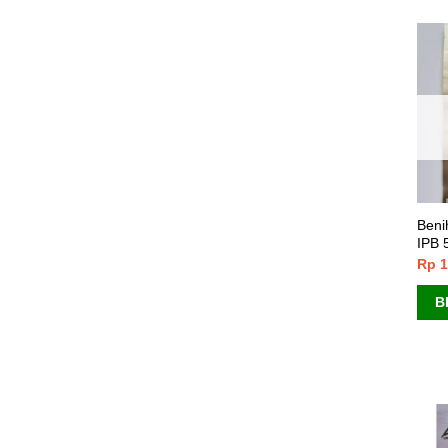
Beni
IPB 
Rp
1
B