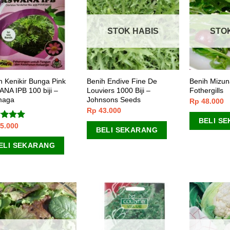
STOK HABIS
STO
h Kenikir Bunga Pink
Benih Endive Fine De
Benih Mizuna
NA IPB 100 biji –
Louviers 1000 Biji –
Fothergills
maga
Johnsons Seeds
Rp
48.000
Rp
43.000
BELI S
5.000
lai
5.00
BELI SEKARANG
 5
ELI SEKARANG