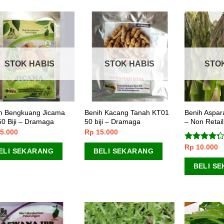
STOK HABIS
STOK HABIS
STO
h Bengkuang Jicama
Benih Kacang Tanah KT01
Benih Aspara
50 Biji – Dramaga
50 biji – Dramaga
– Non Retail
5.000
Rp
15.000
Rp
10.000
Dinilai
ELI SEKARANG
BELI SEKARANG
4.00
dari
5
BELI S