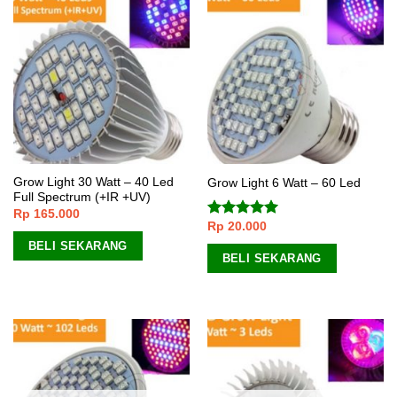
Grow Light 30 Watt – 40 Led
Grow Light 6 Watt – 60 Led
Full Spectrum (+IR +UV)
Rp
165.000
Rp
20.000
Dinilai
5.00
dari 5
BELI SEKARANG
BELI SEKARANG