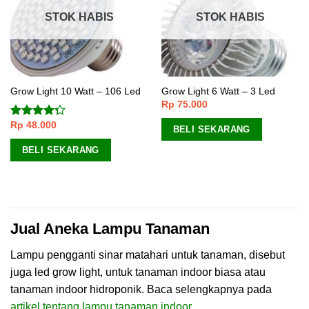
STOK HABIS
STOK HABIS
Grow Light 10 Watt – 106 Led
Grow Light 6 Watt – 3 Led
Rp
75.000
Rp
48.000
Dinilai
BELI SEKARANG
4.00
dari
5
BELI SEKARANG
Jual Aneka Lampu Tanaman
Lampu pengganti sinar matahari untuk tanaman, disebut
juga led grow light, untuk tanaman indoor biasa atau
tanaman indoor hidroponik. Baca selengkapnya pada
artikel tentang lampu tanaman indoor
.