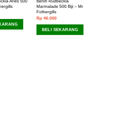
ckia Aries 500
Benih Rudbeckia
hergills
Marmalade 500 Biji – Mr
Fothergills
Rp
46.000
EKARANG
BELI SEKARANG