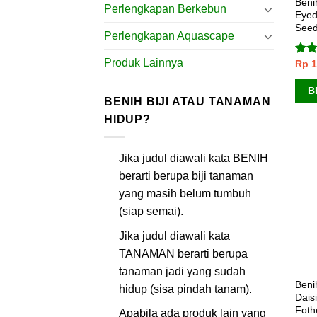
Beni
Perlengkapan Berkebun
Eyed
Seed
Perlengkapan Aquascape
Produk Lainnya
Rp
1
Dini
dari
B
BENIH BIJI ATAU TANAMAN
HIDUP?
Jika judul diawali kata BENIH
berarti berupa biji tanaman
yang masih belum tumbuh
(siap semai).
Jika judul diawali kata
TANAMAN berarti berupa
tanaman jadi yang sudah
Beni
hidup (sisa pindah tanam).
Daisi
Fothe
Apabila ada produk lain yang