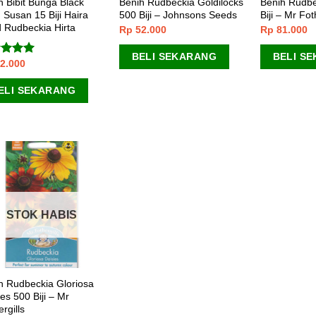
h Bibit Bunga Black
Benih Rudbeckia Goldilocks
Benih Rudbe
 Susan 15 Biji Haira
500 Biji – Johnsons Seeds
Biji – Mr Fot
 Rudbeckia Hirta
Rp
52.000
Rp
81.000
BELI SEKARANG
BELI S
2.000
lai
5.00
 5
ELI SEKARANG
STOK HABIS
h Rudbeckia Gloriosa
es 500 Biji – Mr
rgills