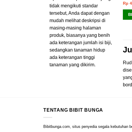
Rp
4
tidak mengikuti standar
tersebut, Anda dapat dengan
B
mudah melihat deskripsi di
masing-masing halaman
produk, biasanya yang benih
ada keterangan jumlah isi biji,
Ju
sedangkan tanaman hidup
ada keterangan tinggi
Rudb
tanaman yang dikirim.
dise
yan
bord
TENTANG BIBIT BUNGA
Bibitbunga.com, situs penyedia segala kebutuhan b