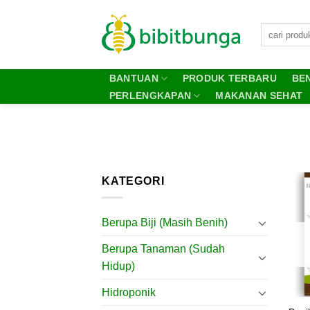
Skip
to
content
BANTUAN
PRODUK TERBARU
BEN
PERLENGKAPAN
MAKANAN SEHAT
KATEGORI
Berupa Biji (Masih Benih)
Berupa Tanaman (Sudah
Hidup)
Hidroponik