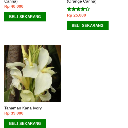
Canna)
(Orange Canna)
Rp
40.000
Rp
25.000
Dinilai
BELI SEKARANG
4.00
dari
5
BELI SEKARANG
Tanaman Kana Ivory
Rp
39.000
BELI SEKARANG