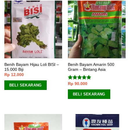
Benih Bayam Hijau Loli BISI –
Benih Bayam Amarin 500
15.000 Biji
Gram – Bintang Asia
Rp
12.000
Rp
90.000
Dinilai
5.00
BELI SEKARANG
dari 5
BELI SEKARANG