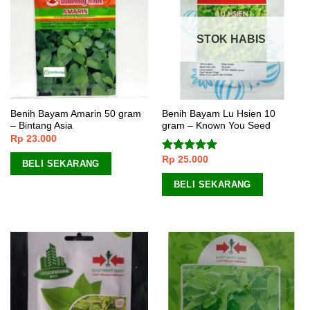
STOK HABIS
Benih Bayam Amarin 50 gram
Benih Bayam Lu Hsien 10
– Bintang Asia
gram – Known You Seed
Rp
23.000
Rp
25.000
Dinilai
5.00
BELI SEKARANG
dari 5
BELI SEKARANG