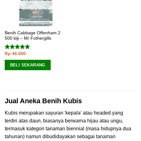
Benih Cabbage Offenham 2
500 biji – Mr Fothergills
Rp
46.000
Dinilai
5.00
dari 5
BELI SEKARANG
Jual Aneka Benih Kubis
Kubis merupakan sayuran 'kepala' atau headed yang
terdiri atas daun, biasanya berwarna hijau atau ungu,
termasuk kategori tanaman biennial (masa hidupnya dua
tahunan) namun dibudidayakan sebagai tanaman