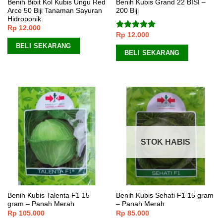
Benih Bibit Kol Kubis Ungu Red
Benih Kubis Grand 22 BISI –
Arce 50 Biji Tanaman Sayuran
200 Biji
Hidroponik
Rp
12.000
Rp
12.000
Dinilai
5.00
dari 5
BELI SEKARANG
BELI SEKARANG
STOK HABIS
Benih Kubis Talenta F1 15
Benih Kubis Sehati F1 15 gram
gram – Panah Merah
– Panah Merah
Rp
105.000
Rp
85.000