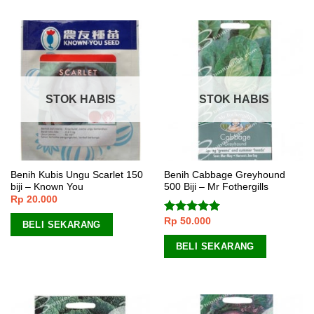
STOK HABIS
STOK HABIS
Benih Kubis Ungu Scarlet 150
Benih Cabbage Greyhound
biji – Known You
500 Biji – Mr Fothergills
Rp
20.000
Rp
50.000
Dinilai
5.00
BELI SEKARANG
dari 5
BELI SEKARANG