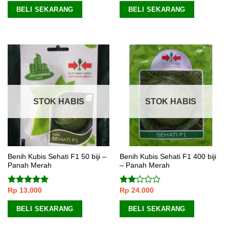
BELI SEKARANG
BELI SEKARANG
STOK HABIS
STOK HABIS
Benih Kubis Sehati F1 50 biji –
Benih Kubis Sehati F1 400 biji
Panah Merah
– Panah Merah
Rp
13.000
Rp
24.000
Dinilai
5.00
Dinilai
dari 5
2.00
dari
BELI SEKARANG
BELI SEKARANG
5