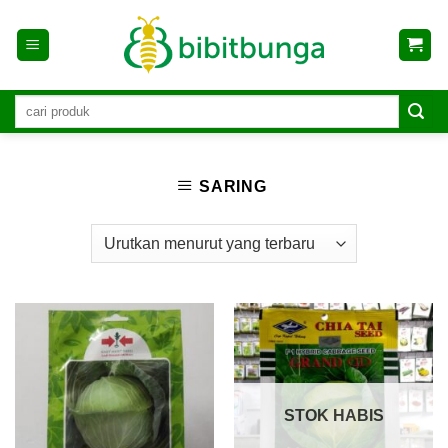
Skip
to
content
SARING
STOK HABIS