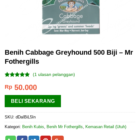
Benih Cabbage Greyhound 500 Biji – Mr
Fothergills
(
1
ulasan pelanggan)
Peringkat
1
50.000
Rp
5.00
dari 5
berdasarkan
penilaian
BELI SEKARANG
pelanggan
SKU:
dDaIBiL5In
Kategori:
Benih Kubis
,
Benih Mr Fothergills
,
Kemasan Retail (Utuh)