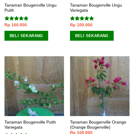
Tanaman Bougenville Ungu
Tanaman Bougenville Ungu
Putih
Variegata
Rp
160.000
Rp
100.000
Dinilai
5.00
Dinilai
5.00
dari 5
dari 5
BELI SEKARANG
BELI SEKARANG
Tanaman Bougenville Putih
Tanaman Bougenville Orange
Variegata
(Orange Bougenville)
Rp
100.000