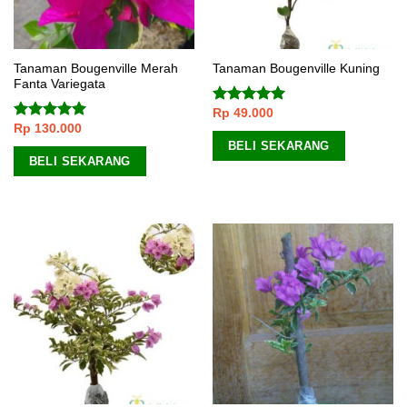
Tanaman Bougenville Merah
Tanaman Bougenville Kuning
Fanta Variegata
Rp
49.000
Dinilai
5.00
Rp
130.000
dari 5
Dinilai
5.00
dari 5
BELI SEKARANG
BELI SEKARANG