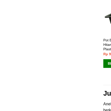
Pot 
Hita
Plast
Rp
9
B
Ju
Anek
ber