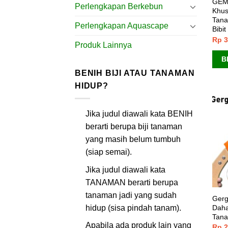
GEM
Perlengkapan Berkebun
Khus
Tana
Perlengkapan Aquascape
Bibit
Rp
3
Produk Lainnya
B
BENIH BIJI ATAU TANAMAN
HIDUP?
Jika judul diawali kata BENIH
berarti berupa biji tanaman
yang masih belum tumbuh
(siap semai).
Jika judul diawali kata
TANAMAN berarti berupa
tanaman jadi yang sudah
Gerg
hidup (sisa pindah tanam).
Daha
Tana
Apabila ada produk lain yang
Rp
2