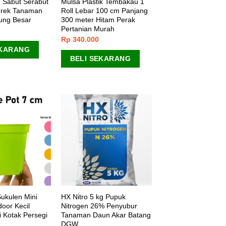
 Sabut Serabut
Mulsa Plastik Tembakau 1
grek Tanaman
Roll Lebar 100 cm Panjang
ung Besar
300 meter Hitam Perak
Pertanian Murah
Rp
340.000
EKARANG
BELI SEKARANG
Sukulen Mini
HX Nitro 5 kg Pupuk
oor Kecil
Nitrogen 26% Penyubur
 Kotak Persegi
Tanaman Daun Akar Batang
DGW