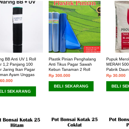
ng BB Anti UV 1 Roll
Plastik Pinian Penghalang
Pupuk Mero
r 1,2 Panjang 100
Anti Tikus Pagar Sawah
MERAH 500g
r Jaring Ikan Pagar
Kebun Tanaman 2 Roll
Pabrik Dau
aman Ayam Unggas
Rp
300.000
Rp
30.000
60.000
BELI SEKARANG
BELI S
ELI SEKARANG