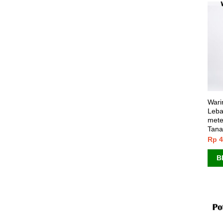
Wari
Leba
mete
Tan
Rp
4
B