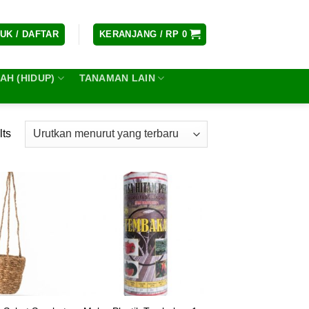
UK / DAFTAR
KERANJANG /
RP
0
H (HIDUP)
TANAMAN LAIN
lts