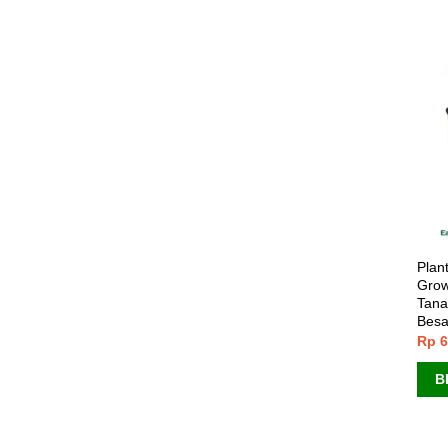
Plan
Grow
Tana
Besa
Rp
6
B