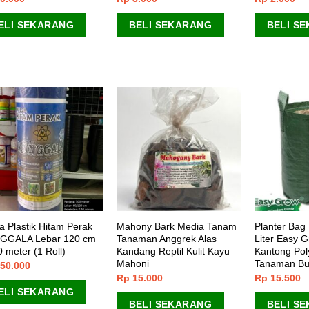
ELI SEKARANG
BELI SEKARANG
BELI S
a Plastik Hitam Perak
Mahony Bark Media Tanam
Planter Bag 
GGALA Lebar 120 cm
Tanaman Anggrek Alas
Liter Easy 
0 meter (1 Roll)
Kandang Reptil Kulit Kayu
Kantong Poly
Mahoni
Tanaman B
50.000
Rp
15.000
Rp
15.500
ELI SEKARANG
BELI SEKARANG
BELI S