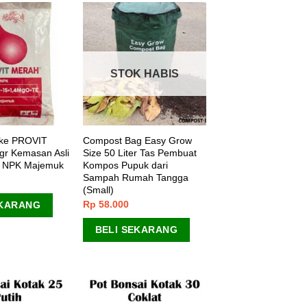
STOK HABIS
ke PROVIT
Compost Bag Easy Grow
r Kemasan Asli
Size 50 Liter Tas Pembuat
n NPK Majemuk
Kompos Pupuk dari
Sampah Rumah Tangga
(Small)
Rp
58.000
EKARANG
BELI SEKARANG