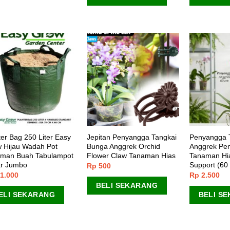
ter Bag 250 Liter Easy
Jepitan Penyangga Tangkai
Penyangga 
 Hijau Wadah Pot
Bunga Anggrek Orchid
Anggrek Pe
man Buah Tabulampot
Flower Claw Tanaman Hias
Tanaman Hi
r Jumbo
Support (60
Rp
500
1.000
Rp
2.500
BELI SEKARANG
ELI SEKARANG
BELI S