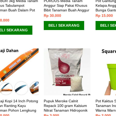
BUR 3kg Media Tanam
POROUS Media Tanam
Pot Gantung
us Tabulampot
Anggur Siap Pakai Khusus
Kelapa Ang
man Buah Dalam Pot
Bibit Tanaman Buah Anggur
Bunga Gant
Rp
30.000
Rp
15.000
0.000
BELI SEKARANG
BELI S
ELI SEKARANG
aji Kopi 14 Inch Potong
Pupuk Meroke Calnit
Pot Kaktus 
n Ranting Kayu
Repack 100 gram Kalsium
Tanaman Ind
man Pohon Lengkung
Nitrat Tanaman Hidroponik
Warna Warni
0.000
Rp
3.000
Rp
2.000