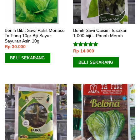
Benih Bibit Sawi Pahit Monaco
Benih Sawi Caisim Tosakan
Ta Fung 10gr Biji Sayur
1.000 biji – Panah Merah
Sayuran Asin 10g
Rp
30.000
Rp
14.000
Dinilai
5.00
dari 5
BELI SEKARANG
BELI SEKARANG