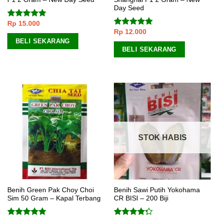
Day Seed
Rp
15.000
Dinilai
5.00
dari 5
Rp
12.000
Dinilai
5.00
dari 5
BELI SEKARANG
BELI SEKARANG
STOK HABIS
Benih Green Pak Choy Choi
Benih Sawi Putih Yokohama
Sim 50 Gram – Kapal Terbang
CR BISI – 200 Biji