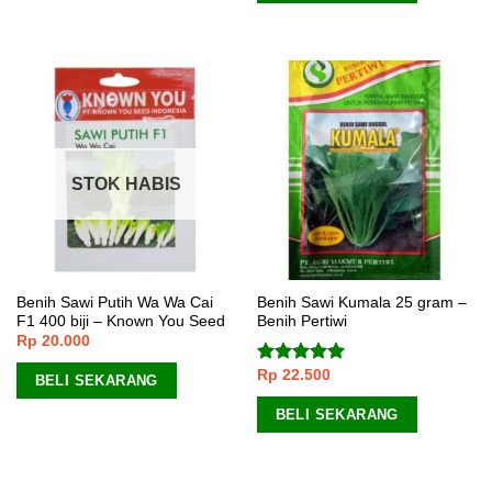
STOK HABIS
Benih Sawi Putih Wa Wa Cai
Benih Sawi Kumala 25 gram –
F1 400 biji – Known You Seed
Benih Pertiwi
Rp
20.000
Rp
22.500
Dinilai
5.00
BELI SEKARANG
dari 5
BELI SEKARANG