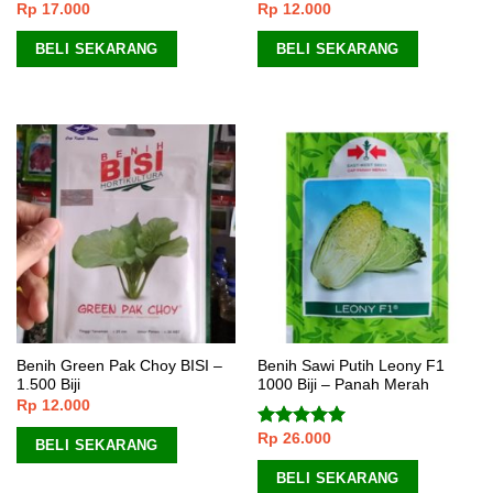
Rp
17.000
Rp
12.000
Dinilai
5.00
Dinilai
dari 5
4.00
dari
5
BELI SEKARANG
BELI SEKARANG
Benih Green Pak Choy BISI –
Benih Sawi Putih Leony F1
1.500 Biji
1000 Biji – Panah Merah
Rp
12.000
Rp
26.000
Dinilai
5.00
BELI SEKARANG
dari 5
BELI SEKARANG