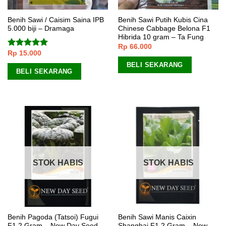
Benih Sawi / Caisim Saina IPB
Benih Sawi Putih Kubis Cina
5.000 biji – Dramaga
Chinese Cabbage Belona F1
Hibrida 10 gram – Ta Fung
Rp
66.000
Rp
15.000
Dinilai
5.00
dari 5
BELI SEKARANG
BELI SEKARANG
STOK HABIS
STOK HABIS
Benih Pagoda (Tatsoi) Fugui
Benih Sawi Manis Caixin
F1 2 Gram – New Day Seed
Shanghai F1 2 Gram – New