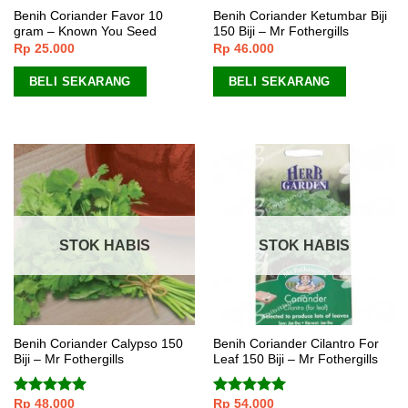
Benih Coriander Favor 10
Benih Coriander Ketumbar Biji
gram – Known You Seed
150 Biji – Mr Fothergills
Rp
25.000
Rp
46.000
BELI SEKARANG
BELI SEKARANG
STOK HABIS
STOK HABIS
Benih Coriander Calypso 150
Benih Coriander Cilantro For
Biji – Mr Fothergills
Leaf 150 Biji – Mr Fothergills
Rp
48.000
Rp
54.000
Dinilai
5.00
Dinilai
5.00