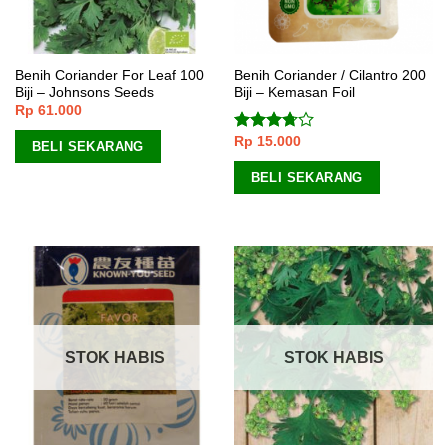
Benih Coriander For Leaf 100
Benih Coriander / Cilantro 200
Biji – Johnsons Seeds
Biji – Kemasan Foil
Rp
61.000
Rp
15.000
Dinilai
BELI SEKARANG
3.50
dari
5
BELI SEKARANG
STOK HABIS
STOK HABIS