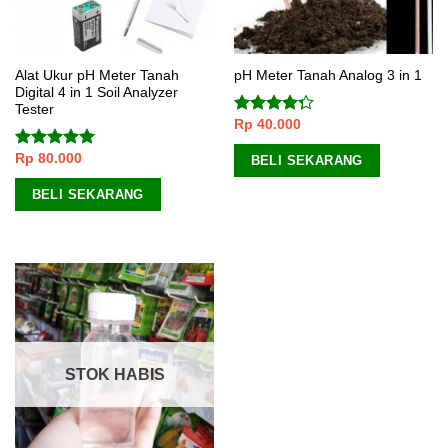
Alat Ukur pH Meter Tanah
pH Meter Tanah Analog 3 in 1
Digital 4 in 1 Soil Analyzer
Tester
Rp
40.000
Dinilai
4.00
dari
5
Rp
80.000
Dinilai
5.00
BELI SEKARANG
dari 5
BELI SEKARANG
STOK HABIS