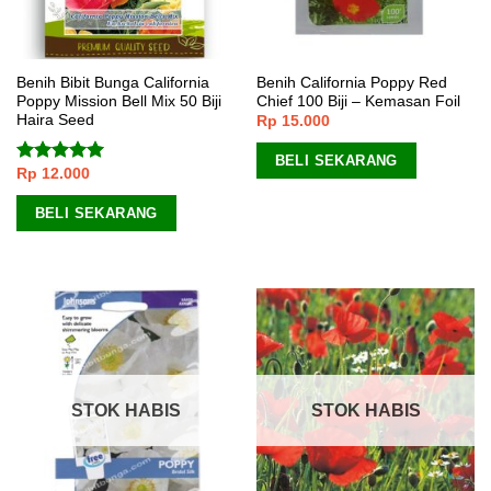
Benih Bibit Bunga California
Benih California Poppy Red
Poppy Mission Bell Mix 50 Biji
Chief 100 Biji – Kemasan Foil
Haira Seed
Rp
15.000
BELI SEKARANG
Rp
12.000
Dinilai
5.00
dari 5
BELI SEKARANG
STOK HABIS
STOK HABIS