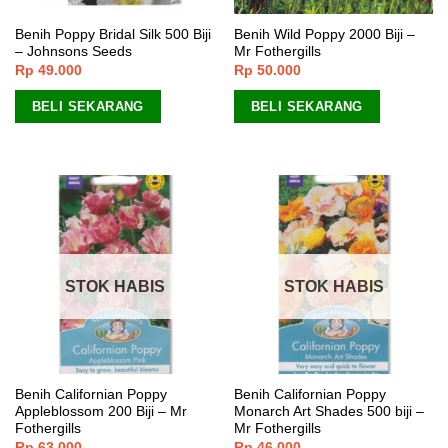
Benih Poppy Bridal Silk 500 Biji
Benih Wild Poppy 2000 Biji –
– Johnsons Seeds
Mr Fothergills
Rp
49.000
Rp
50.000
BELI SEKARANG
BELI SEKARANG
STOK HABIS
STOK HABIS
Benih Californian Poppy
Benih Californian Poppy
Appleblossom 200 Biji – Mr
Monarch Art Shades 500 biji –
Fothergills
Mr Fothergills
Rp
63.000
Rp
46.000