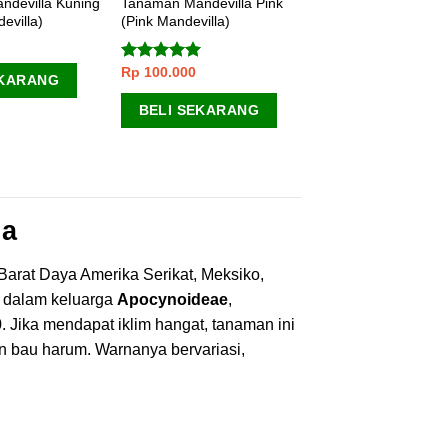
devilla Kuning
Tanaman Mandevilla Pink
evilla)
(Pink Mandevilla)
Rp
100.000
Dinilai
5.00
EKARANG
dari 5
BELI SEKARANG
la
 Barat Daya Amerika Serikat, Meksiko,
n dalam keluarga
Apocynoideae
,
. Jika mendapat iklim hangat, tanaman ini
 bau harum. Warnanya bervariasi,