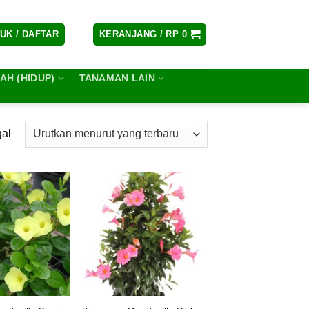
UK / DAFTAR
KERANJANG /
RP
0
H (HIDUP)
TANAMAN LAIN
gal