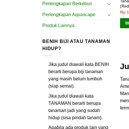
Tana
Perlengkapan Berkebun
(Red
Rp
1
Perlengkapan Aquascape
B
Produk Lainnya
BENIH BIJI ATAU TANAMAN
HIDUP?
Ju
Jika judul diawali kata BENIH
berarti berupa biji tanaman
yang masih belum tumbuh
Tan
(siap semai).
Amer
Mand
Jika judul diawali kata
meng
TANAMAN berarti berupa
term
tanaman jadi yang sudah
hidup (sisa pindah tanam).
Apabila ada produk lain yang