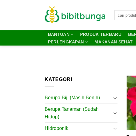
Skip
to
content
BANTUAN
PRODUK TERBARU
BEN
PERLENGKAPAN
MAKANAN SEHAT
KATEGORI
Berupa Biji (Masih Benih)
Berupa Tanaman (Sudah
Hidup)
Hidroponik