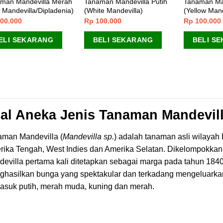
man Mandevilla Merah
Tanaman Mandevilla Putih
Tanaman Man
 Mandevilla/Dipladenia)
(White Mandevilla)
(Yellow Mand
00.000
Rp
100.000
Rp
100.000
ELI SEKARANG
BELI SEKARANG
BELI S
al Aneka Jenis Tanaman Mandevil
aman Mandevilla (
Mandevilla sp.
) adalah tanaman asli wilayah
ika Tengah, West Indies dan Amerika Selatan. Dikelompokka
evilla pertama kali ditetapkan sebagai marga pada tahun 1840
hasilkan bunga yang spektakular dan terkadang mengeluarkan
asuk putih, merah muda, kuning dan merah.