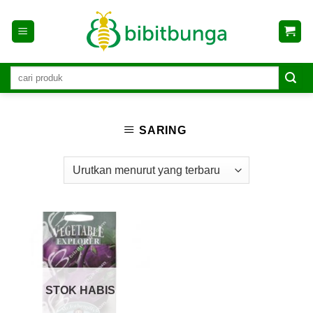
Skip
to
content
SARING
STOK HABIS