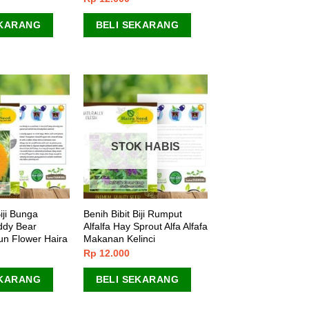
EKARANG
BELI SEKARANG
STOK HABIS
iji Bunga
Benih Bibit Biji Rumput
ddy Bear
Alfalfa Hay Sprout Alfa Alfafa
un Flower Haira
Makanan Kelinci
Rp
12.000
EKARANG
BELI SEKARANG