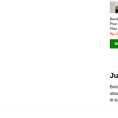
Beni
Pive
Hias
Rp
1
B
Ju
Beni
atau
di d