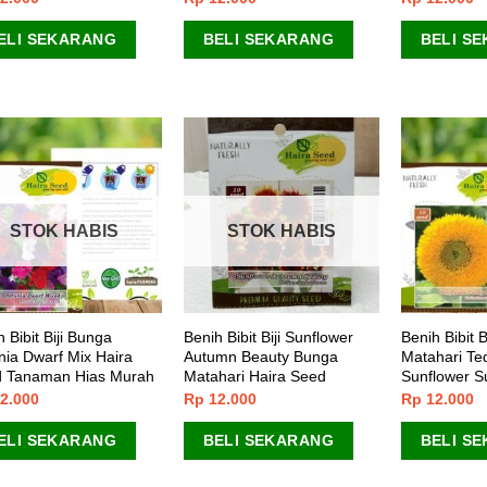
ELI SEKARANG
BELI SEKARANG
BELI S
STOK HABIS
STOK HABIS
 Bibit Biji Bunga
Benih Bibit Biji Sunflower
Benih Bibit B
nia Dwarf Mix Haira
Autumn Beauty Bunga
Matahari Te
 Tanaman Hias Murah
Matahari Haira Seed
Sunflower S
2.000
Rp
12.000
Rp
12.000
ELI SEKARANG
BELI SEKARANG
BELI S