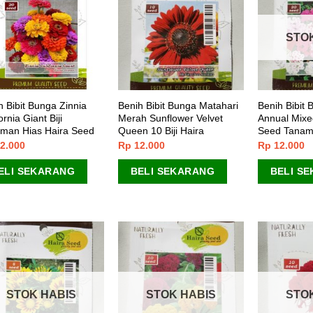
STO
h Bibit Bunga Zinnia
Benih Bibit Bunga Matahari
Benih Bibit 
ornia Giant Biji
Merah Sunflower Velvet
Annual Mixed
man Hias Haira Seed
Queen 10 Biji Haira
Seed Tanam
2.000
Rp
12.000
Rp
12.000
ELI SEKARANG
BELI SEKARANG
BELI S
STOK HABIS
STOK HABIS
STO