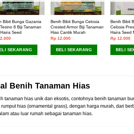
h Bibit Bunga Gazania
Benih Bibit Bunga Celosia
Benih Bibit B
 Tesino 8 Biji Tanaman
Crested Armor Biji Tanaman
Celosia Pres
 Haira Seed
Hias Cantik Murah
Haira Seed
2.000
Rp
12.000
Rp
12.000
ELI SEKARANG
BELI SEKARANG
BELI S
al Benih Tanaman Hias
h tanaman hias unik dan eksotis, contohnya benih tanaman bun
 rumput hias (ornamental grass), dengan harga murah, dari ber
alam atau luar rumah sebagai tanaman hias.