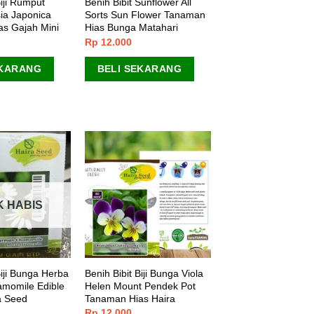
Biji Rumput
Benih Bibit Sunflower All
ia Japonica
Sorts Sun Flower Tanaman
s Gajah Mini
Hias Bunga Matahari
Rp
12.000
EKARANG
BELI SEKARANG
K HABIS
Biji Bunga Herba
Benih Bibit Biji Bunga Viola
momile Edible
Helen Mount Pendek Pot
a Seed
Tanaman Hias Haira
Rp
12.000