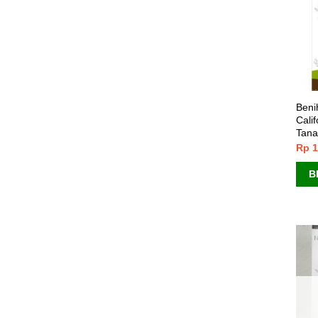
Beni
Calif
Tana
Rp
1
B