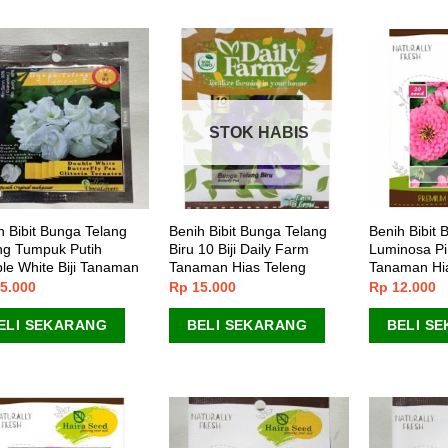
STOK HABIS
h Bibit Bunga Telang
Benih Bibit Bunga Telang
Benih Bibit 
ng Tumpuk Putih
Biru 10 Biji Daily Farm
Luminosa Pin
le White Biji Tanaman
Tanaman Hias Teleng
Tanaman Hi
5.000
Rp
15.000
Rp
12.000
ELI SEKARANG
BELI SEKARANG
BELI S