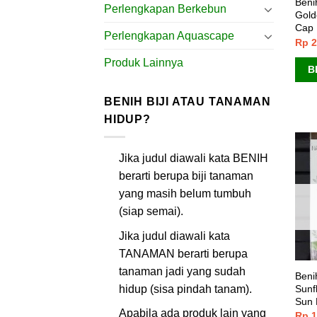
Beni
Perlengkapan Berkebun
Gold
Cap 
Perlengkapan Aquascape
Rp
2
Produk Lainnya
B
BENIH BIJI ATAU TANAMAN
HIDUP?
Jika judul diawali kata BENIH
berarti berupa biji tanaman
yang masih belum tumbuh
(siap semai).
Jika judul diawali kata
TANAMAN berarti berupa
tanaman jadi yang sudah
Beni
hidup (sisa pindah tanam).
Sunfl
Sun 
Apabila ada produk lain yang
Rp
1