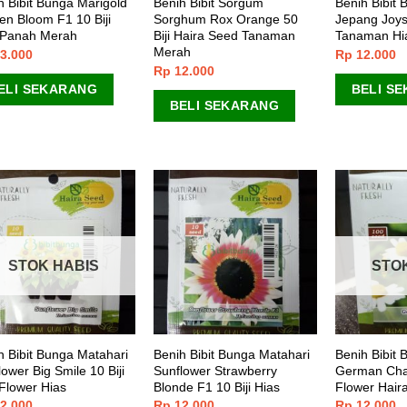
h Bibit Bunga Marigold
Benih Bibit Sorgum
Benih Bibit 
en Bloom F1 10 Biji
Sorghum Rox Orange 50
Jepang Joys
Panah Merah
Biji Haira Seed Tanaman
Tanaman Hia
Merah
3.000
Rp
12.000
Rp
12.000
ELI SEKARANG
BELI S
BELI SEKARANG
STOK HABIS
STO
h Bibit Bunga Matahari
Benih Bibit Bunga Matahari
Benih Bibit 
ower Big Smile 10 Biji
Sunflower Strawberry
German Cha
Flower Hias
Blonde F1 10 Biji Hias
Flower Hair
2.000
Rp
12.000
Rp
12.000