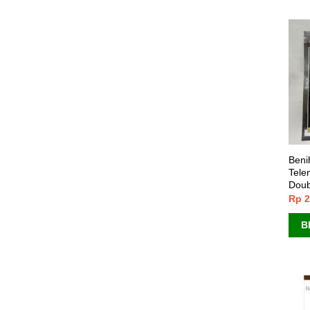
Beni
Tele
Doub
Rp
2
B