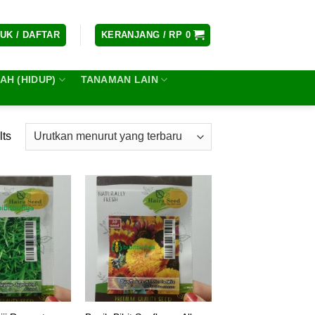
UK / DAFTAR
KERANJANG /
RP
0
H (HIDUP)
TANAMAN LAIN
lts