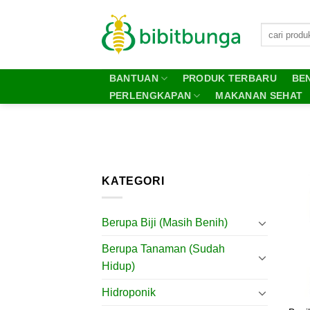
Skip
to
content
BANTUAN
PRODUK TERBARU
BEN
PERLENGKAPAN
MAKANAN SEHAT
KATEGORI
Berupa Biji (Masih Benih)
Berupa Tanaman (Sudah
Hidup)
Hidroponik