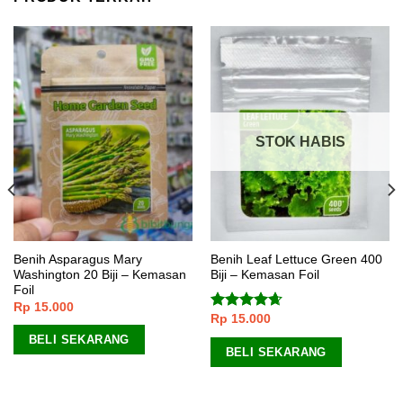
STOK HABIS
Benih Asparagus Mary
Benih Leaf Lettuce Green 400
Washington 20 Biji – Kemasan
Biji – Kemasan Foil
Foil
Rp
15.000
Rp
15.000
Dinilai
4.33
dari
BELI SEKARANG
5
BELI SEKARANG