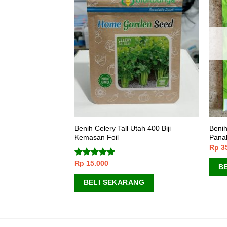
 HABIS
ng Peleton 250 biji
Benih Celery Tall Utah 400 Biji –
Beni
Kemasan Foil
Pana
Rp
3
Rp
15.000
Dinilai
5.00
B
dari 5
ANG
BELI SEKARANG