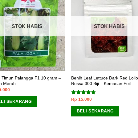
STOK HABIS
STOK HABIS
h Timun Palangga F1 10 gram –
Benih Leaf Lettuce Dark Red Loll
h Merah
Rossa 300 Biji – Kemasan Foil
5.000
Rp
15.000
Dinilai
ELI SEKARANG
4.40
dari 5
BELI SEKARANG