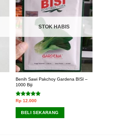
STOK HABIS
o
Benih Sawi Pakchoy Gardena BISI –
1000 Biji
Rp
12.000
Dinilai
5.00
dari 5
BELI SEKARANG