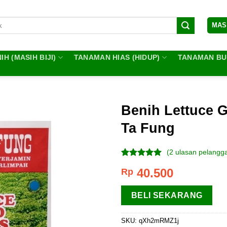
MAS
IH (MASIH BIJI)
TANAMAN HIAS (HIDUP)
TANAMAN BUA
Benih Lettuce 
Ta Fung
(
2
ulasan pelangg
Peringkat
2
40.500
Rp
5.00
dari 5
berdasarkan
penilaian
BELI SEKARANG
pelanggan
SKU:
qXh2mRMZ1j