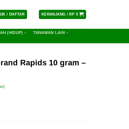
UK / DAFTAR
KERANJANG /
RP
0
H (HIDUP)
TANAMAN LAIN
Grand Rapids 10 gram –
an)