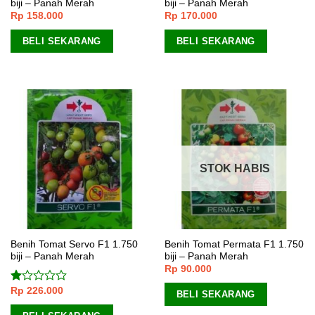
biji – Panah Merah
biji – Panah Merah
Rp
158.000
Rp
170.000
BELI SEKARANG
BELI SEKARANG
STOK HABIS
Benih Tomat Servo F1 1.750
Benih Tomat Permata F1 1.750
biji – Panah Merah
biji – Panah Merah
Rp
90.000
Rp
226.000
Dinilai
BELI SEKARANG
1.00
dari