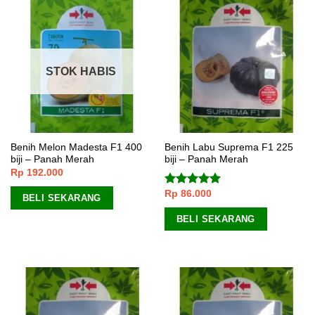
STOK HABIS
Benih Melon Madesta F1 400
Benih Labu Suprema F1 225
biji – Panah Merah
biji – Panah Merah
Rp
192.000
Rp
86.000
Dinilai
5.00
BELI SEKARANG
dari 5
BELI SEKARANG