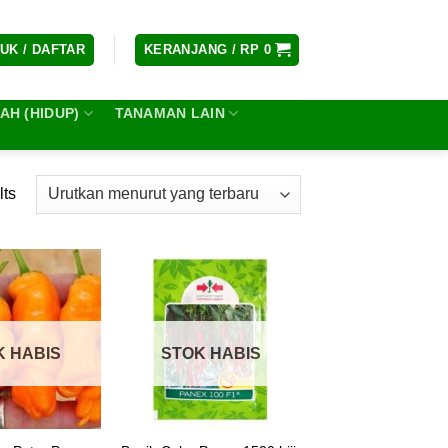
UK / DAFTAR
KERANJANG /
RP
0
H (HIDUP)
TANAMAN LAIN
lts
K HABIS
STOK HABIS