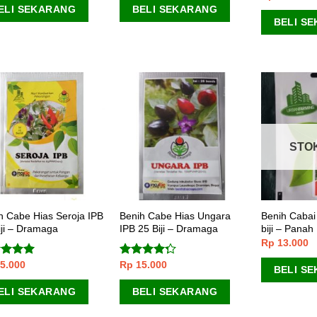
ELI SEKARANG
BELI SEKARANG
BELI S
STO
h Cabe Hias Seroja IPB
Benih Cabe Hias Ungara
Benih Cabai
iji – Dramaga
IPB 25 Biji – Dramaga
biji – Pana
Rp
13.000
5.000
Rp
15.000
lai
5.00
Dinilai
BELI S
 5
4.00
dari
5
ELI SEKARANG
BELI SEKARANG