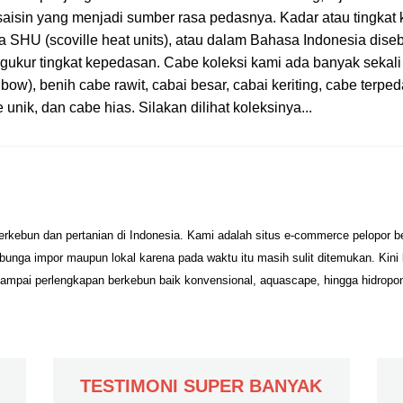
aisin yang menjadi sumber rasa pedasnya. Kadar atau tingkat 
a SHU (scoville heat units), atau dalam Bahasa Indonesia diseb
ukur tingkat kepedasan. Cabe koleksi kami ada banyak sekali j
nbow), benih cabe rawit, cabai besar, cabai keriting, cabe terpe
 unik, dan cabe hias. Silakan dilihat koleksinya...
erkebun dan pertanian di Indonesia. Kami adalah situs e-commerce pelopor 
unga impor maupun lokal karena pada waktu itu masih sulit ditemukan. Kini
sampai perlengkapan berkebun baik konvensional, aquascape, hingga hidropo
TESTIMONI SUPER BANYAK