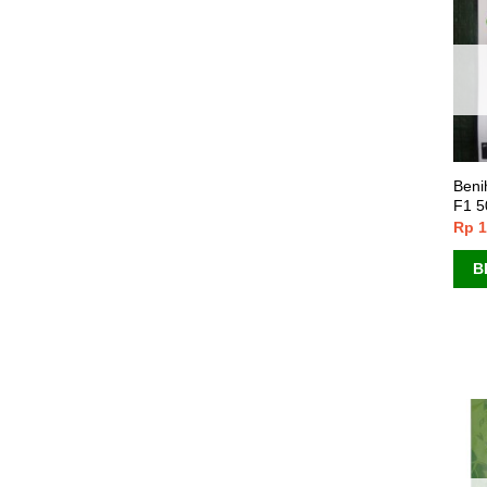
Beni
F1 5
Rp
1
B