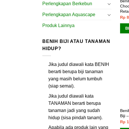
Beni
Perlengkapan Berkebun
Choc
Retai
Perlengkapan Aquascape
Rp
8
Produk Lainnya
B
BENIH BIJI ATAU TANAMAN
HIDUP?
Jika judul diawali kata BENIH
berarti berupa biji tanaman
yang masih belum tumbuh
(siap semai).
Jika judul diawali kata
TANAMAN berarti berupa
tanaman jadi yang sudah
Beni
Biji
hidup (sisa pindah tanam).
Rp
1
Apabila ada produk lain yang