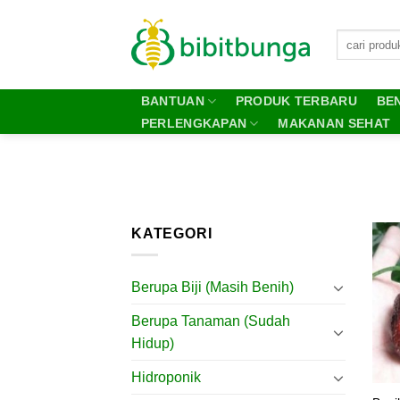
Skip
to
content
BANTUAN
PRODUK TERBARU
BEN
PERLENGKAPAN
MAKANAN SEHAT
KATEGORI
Berupa Biji (Masih Benih)
Berupa Tanaman (Sudah
Hidup)
Hidroponik