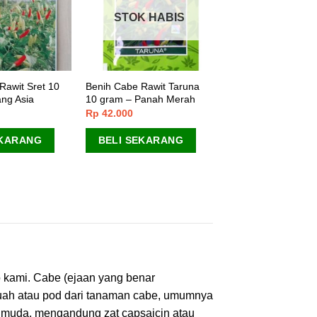
STOK HABIS
Rawit Sret 10
Benih Cabe Rawit Taruna
ang Asia
10 gram – Panah Merah
Rp
42.000
EKARANG
BELI SEKARANG
o kami. Cabe (ejaan yang benar
buah atau pod dari tanaman cabe, umumnya
a muda, mengandung zat capsaicin atau