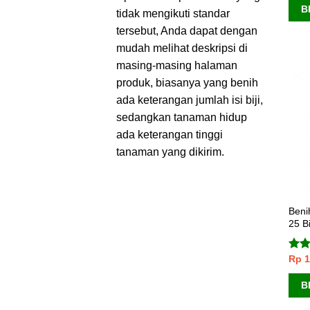
B
tidak mengikuti standar
tersebut, Anda dapat dengan
mudah melihat deskripsi di
masing-masing halaman
produk, biasanya yang benih
ada keterangan jumlah isi biji,
sedangkan tanaman hidup
ada keterangan tinggi
tanaman yang dikirim.
Beni
25 B
Rp
1
Dini
dari
B