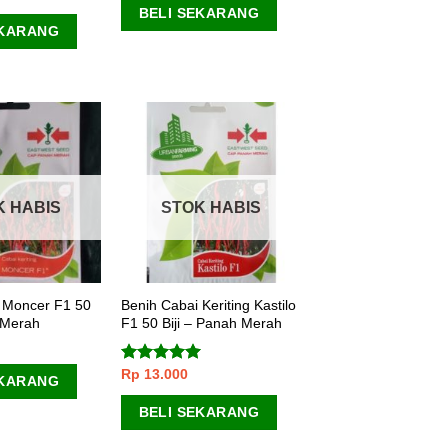
BELI SEKARANG
EKARANG
K HABIS
STOK HABIS
 Moncer F1 50
Benih Cabai Keriting Kastilo
h Merah
F1 50 Biji – Panah Merah
Rp
13.000
Dinilai
5.00
EKARANG
dari 5
BELI SEKARANG