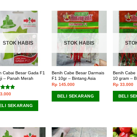
STOK HABIS
STOK HABIS
STO
h Cabai Besar Gada F1
Benih Cabe Besar Darmais
Benih Cabe 
iji – Panah Merah
F1 10gr – Bintang Asia
10 gram – B
Rp
145.000
Rp
33.000
3.000
lai
5.00
BELI SEKARANG
BELI S
 5
ELI SEKARANG