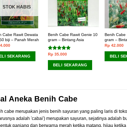
STOK HABIS
h Cabe Rawit Dewata
Benih Cabe Rawit Genie 10
Benih Cabe 
50 biji – Panah Merah
gram – Bintang Asia
gram – Bint
4.000
Rp
42.000
Rp
35.000
Dinilai
5.00
ELI SEKARANG
BELI S
dari 5
BELI SEKARANG
al Aneka Benih Cabe
h cabe merupakan jenis benih sayuran yang paling laris di tok
rusnya adalah 'cabai') merupakan sayuran, sejatinya adalah 
entuk panjang dan berwarna merah ketika matang, hijau ketik