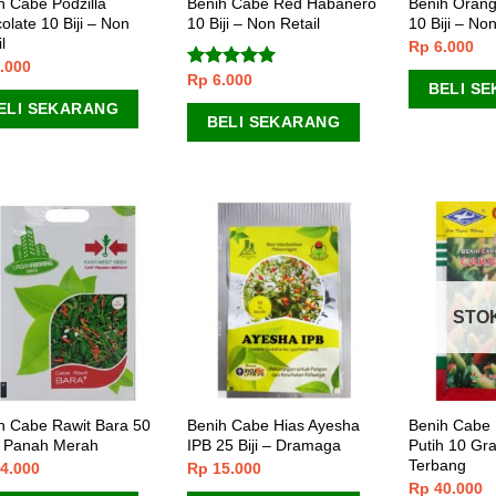
h Cabe Podzilla
Benih Cabe Red Habanero
Benih Orang
olate 10 Biji – Non
10 Biji – Non Retail
10 Biji – Non
l
Rp
6.000
.000
Rp
6.000
Dinilai
5.00
BELI S
dari 5
ELI SEKARANG
BELI SEKARANG
STO
h Cabe Rawit Bara 50
Benih Cabe Hias Ayesha
Benih Cabe 
 – Panah Merah
IPB 25 Biji – Dramaga
Putih 10 Gr
Terbang
4.000
Rp
15.000
Rp
40.000