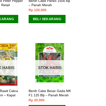
e Peter Pepper
Benih Cabe Panex 1500 biji
 Retail
– Panah Merah
Rp
120.000
EKARANG
BELI SEKARANG
K HABIS
STOK HABIS
Rawit Cakra
Benih Cabe Besar Gada MK
am – Kapal
F1 125 Biji – Panah Merah
Rp
20.000