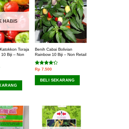
K HABIS
Katokkon Toraja
Benih Cabai Bolivian
 10 Biji – Non
Rainbow 10 Biji – Non Retail
Rp
7.500
Dinilai
4.00
dari
5
BELI SEKARANG
EKARANG