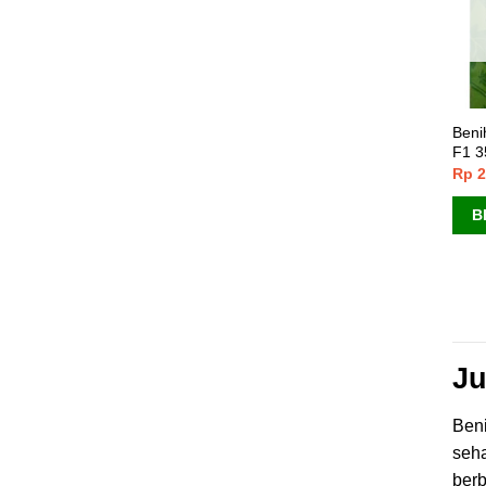
Beni
F1 3
Rp
2
B
Ju
Beni
seha
berb