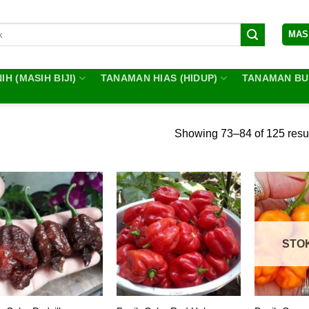
MAS
IH (MASIH BIJI)
TANAMAN HIAS (HIDUP)
TANAMAN BUA
Showing 73–84 of 125 resu
STO