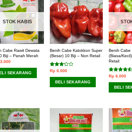
STOK HABIS
STO
h Cabe Rawit Dewata
Benih Cabe Katokkon Super
Benih Cabe 
0 Biji – Panah Merah
(Besar) 10 Biji – Non Retail
(Biasa/Kecil)
Retail
3.000
Rp
6.000
Dinilai
ELI SEKARANG
3.00
Rp
6.000
Dinilai
dari 5
4.25
dari
BELI SEKARANG
5
BELI S