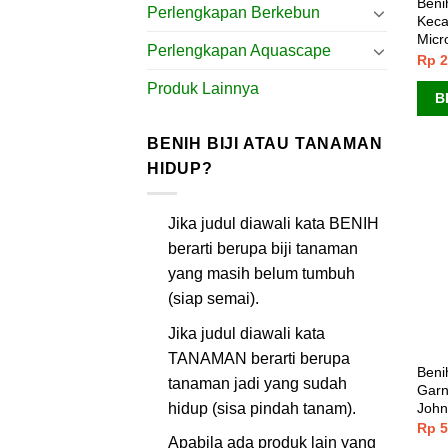
Beni
Perlengkapan Berkebun
Keca
Micr
Perlengkapan Aquascape
Rp
2
Produk Lainnya
B
BENIH BIJI ATAU TANAMAN
HIDUP?
Jika judul diawali kata BENIH
berarti berupa biji tanaman
yang masih belum tumbuh
(siap semai).
Jika judul diawali kata
TANAMAN berarti berupa
Beni
tanaman jadi yang sudah
Garn
hidup (sisa pindah tanam).
John
Rp
5
Apabila ada produk lain yang