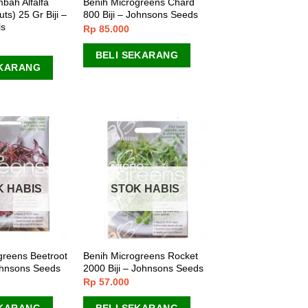
bah Alfalfa
Benih Microgreens Chard
uts) 25 Gr Biji –
800 Biji – Johnsons Seeds
ls
Rp
85.000
BELI SEKARANG
EKARANG
K HABIS
STOK HABIS
greens Beetroot
Benih Microgreens Rocket
Johnsons Seeds
2000 Biji – Johnsons Seeds
Rp
57.000