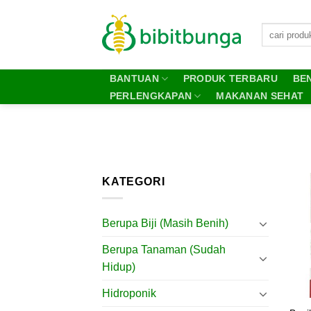
Skip
to
content
BANTUAN
PRODUK TERBARU
BEN
PERLENGKAPAN
MAKANAN SEHAT
KATEGORI
Berupa Biji (Masih Benih)
Berupa Tanaman (Sudah
Hidup)
Hidroponik