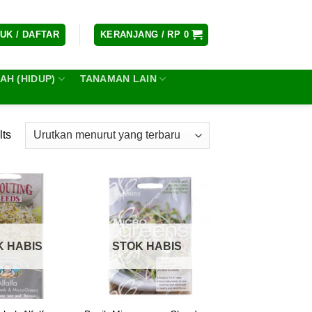
UK / DAFTAR
KERANJANG /
RP
0
H (HIDUP)
TANAMAN LAIN
lts
K HABIS
STOK HABIS