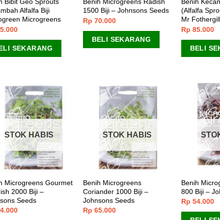
h Bibit Geo Sprouts
Benih Microgreens Radish
Benih Kecam
mbah Alfalfa Biji
1500 Biji – Johnsons Seeds
(Alfalfa Spro
ogreen Microgreens
Mr Fothergil
Rp
70.000
5.000
Rp
85.000
BELI SEKARANG
ELI SEKARANG
BELI S
STOK HABIS
STOK HABIS
STO
h Microgreens Gourmet
Benih Microgreens
Benih Micro
ish 2000 Biji –
Coriander 1000 Biji –
800 Biji – 
sons Seeds
Johnsons Seeds
Rp
54.000
4.000
Rp
65.000