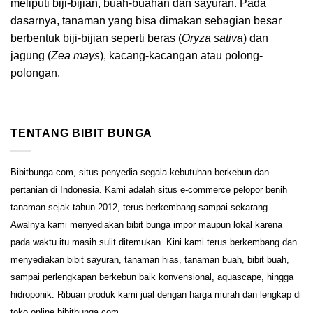
meliputi biji-bijian, buah-buahan dan sayuran. Pada
dasarnya, tanaman yang bisa dimakan sebagian besar
berbentuk biji-bijian seperti beras (
Oryza sativa
) dan
jagung (
Zea mays
), kacang-kacangan atau polong-
polongan.
TENTANG BIBIT BUNGA
Bibitbunga.com, situs penyedia segala kebutuhan berkebun dan
pertanian di Indonesia. Kami adalah situs e-commerce pelopor benih
tanaman sejak tahun 2012, terus berkembang sampai sekarang.
Awalnya kami menyediakan bibit bunga impor maupun lokal karena
pada waktu itu masih sulit ditemukan. Kini kami terus berkembang dan
menyediakan bibit sayuran, tanaman hias, tanaman buah, bibit buah,
sampai perlengkapan berkebun baik konvensional, aquascape, hingga
hidroponik. Ribuan produk kami jual dengan harga murah dan lengkap di
toko online bibitbunga.com.