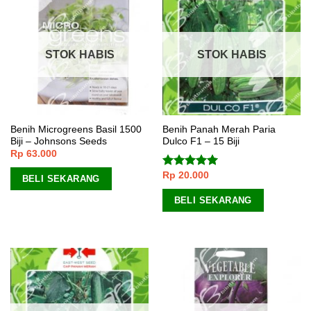
STOK HABIS
STOK HABIS
Benih Microgreens Basil 1500
Benih Panah Merah Paria
Biji – Johnsons Seeds
Dulco F1 – 15 Biji
Rp
63.000
Rp
20.000
Dinilai
5.00
BELI SEKARANG
dari 5
BELI SEKARANG