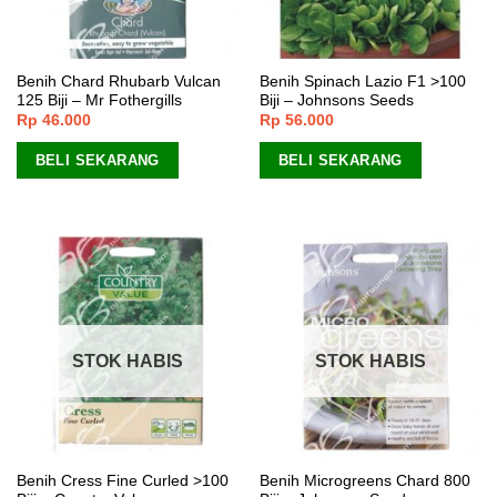
Benih Chard Rhubarb Vulcan
Benih Spinach Lazio F1 >100
125 Biji – Mr Fothergills
Biji – Johnsons Seeds
Rp
46.000
Rp
56.000
BELI SEKARANG
BELI SEKARANG
STOK HABIS
STOK HABIS
Benih Cress Fine Curled >100
Benih Microgreens Chard 800