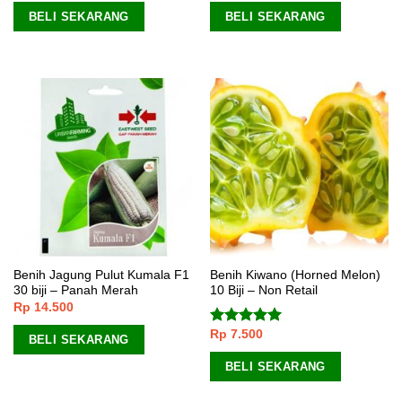
BELI SEKARANG
BELI SEKARANG
Benih Jagung Pulut Kumala F1
Benih Kiwano (Horned Melon)
30 biji – Panah Merah
10 Biji – Non Retail
Rp
14.500
Rp
7.500
Dinilai
5.00
BELI SEKARANG
dari 5
BELI SEKARANG