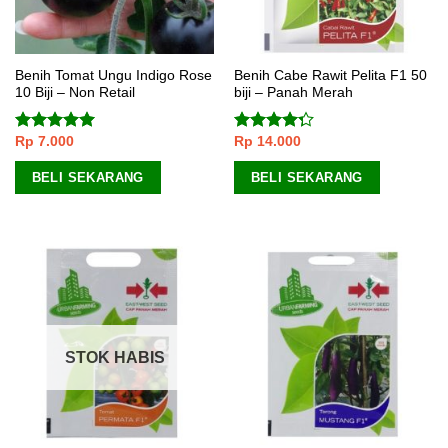
Benih Tomat Ungu Indigo Rose
Benih Cabe Rawit Pelita F1 50
10 Biji – Non Retail
biji – Panah Merah
Rp
7.000
Rp
14.000
Dinilai
5.00
Dinilai
dari 5
4.00
dari
5
BELI SEKARANG
BELI SEKARANG
STOK HABIS