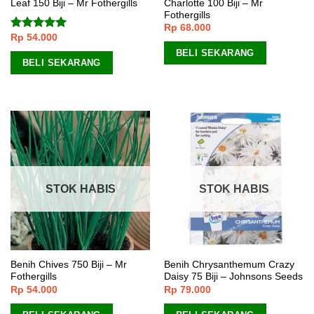
Leaf 150 Biji – Mr Fothergills
Charlotte 100 Biji – Mr
Fothergills
Rp
68.000
Rp
54.000
Dinilai
5.00
dari 5
BELI SEKARANG
BELI SEKARANG
STOK HABIS
STOK HABIS
Benih Chives 750 Biji – Mr
Benih Chrysanthemum Crazy
Fothergills
Daisy 75 Biji – Johnsons Seeds
Rp
54.000
Rp
79.000