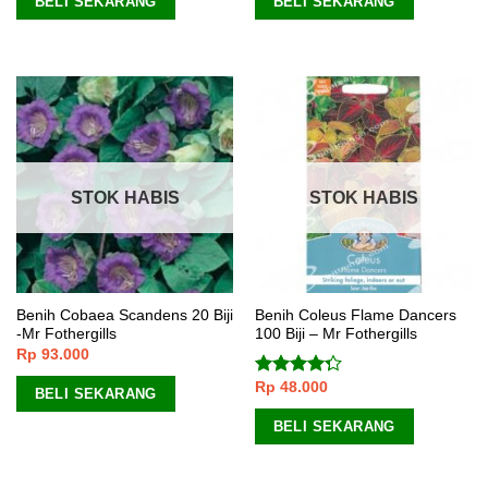
BELI SEKARANG
BELI SEKARANG
STOK HABIS
STOK HABIS
Benih Cobaea Scandens 20 Biji
Benih Coleus Flame Dancers
-Mr Fothergills
100 Biji – Mr Fothergills
Rp
93.000
Rp
48.000
Dinilai
BELI SEKARANG
4.00
dari
5
BELI SEKARANG