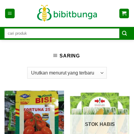
Skip
to
content
SARING
STOK HABIS