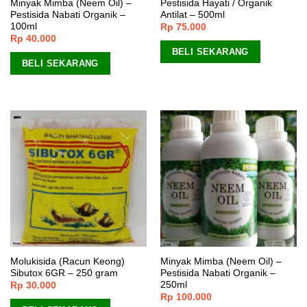
Minyak Mimba (Neem Oil) –
Pestisida Hayati / Organik
Pestisida Nabati Organik –
Antilat – 500ml
100ml
Rp
75.000
Rp
40.000
BELI SEKARANG
BELI SEKARANG
Molukisida (Racun Keong)
Minyak Mimba (Neem Oil) –
Sibutox 6GR – 250 gram
Pestisida Nabati Organik –
250ml
Rp
30.000
Rp
100.000