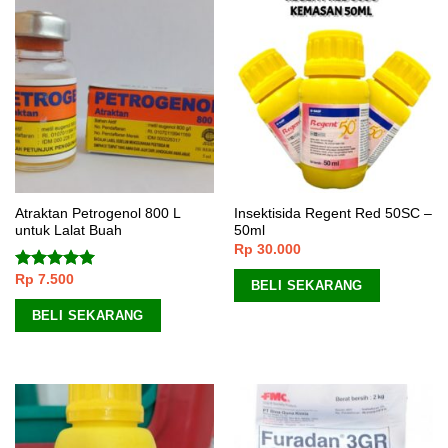
Atraktan Petrogenol 800 L
Insektisida Regent Red 50SC –
untuk Lalat Buah
50ml
Rp
30.000
Rp
7.500
Dinilai
5.00
BELI SEKARANG
dari 5
BELI SEKARANG