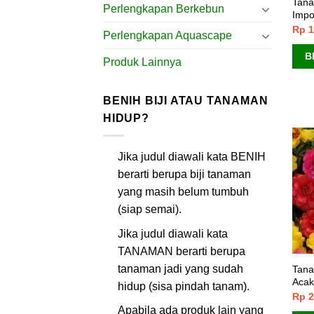
Tana
Perlengkapan Berkebun
Impo
Rp
1
Perlengkapan Aquascape
B
Produk Lainnya
BENIH BIJI ATAU TANAMAN
HIDUP?
Jika judul diawali kata BENIH
berarti berupa biji tanaman
yang masih belum tumbuh
(siap semai).
Jika judul diawali kata
TANAMAN berarti berupa
tanaman jadi yang sudah
Tana
Acak
hidup (sisa pindah tanam).
Rp
2
Apabila ada produk lain yang