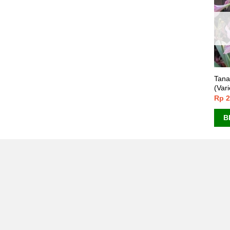
Tana
(Var
Rp
2
B