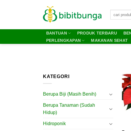
Skip
to
content
BANTUAN
PRODUK TERBARU
BEN
PERLENGKAPAN
MAKANAN SEHAT
KATEGORI
Berupa Biji (Masih Benih)
Berupa Tanaman (Sudah
Hidup)
Hidroponik