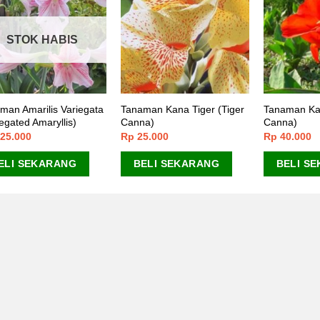
STOK HABIS
man Amarilis Variegata
Tanaman Kana Tiger (Tiger
Tanaman Ka
iegated Amaryllis)
Canna)
Canna)
25.000
Rp
25.000
Rp
40.000
ELI SEKARANG
BELI SEKARANG
BELI S
STOK HABIS
STO