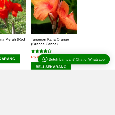
na Merah (Red
Tanaman Kana Orange
(Orange Canna)
Rp
25.000
Dinilai
EKARANG
Butuh bantuan? Chat di Whatsapp
4.00
dari
5
BELI SEKARANG
K HABIS