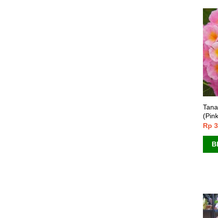
Tana
(Pin
Rp
3
B