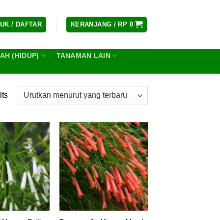
UK / DAFTAR
KERANJANG /
RP
0
H (HIDUP)
TANAMAN LAIN
lts