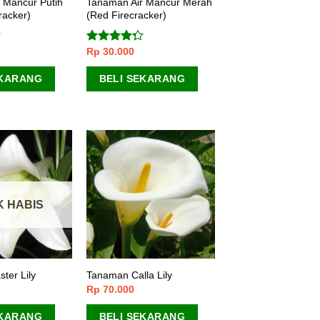
 Mancur Putih
Tanaman Air Mancur Merah
racker)
(Red Firecracker)
Rp
30.000
Dinilai
4.00
dari
5
EKARANG
BELI SEKARANG
K HABIS
ter Lily
Tanaman Calla Lily
Rp
70.000
EKARANG
BELI SEKARANG