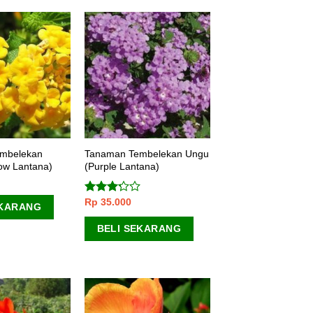
mbelekan
Tanaman Tembelekan Ungu
low Lantana)
(Purple Lantana)
Rp
35.000
Dinilai
EKARANG
3.00
dari 5
BELI SEKARANG