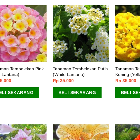
man Tembelekan Pink
Tanaman Tembelekan Putih
Tanaman Te
k Lantana)
(White Lantana)
Kuning (Yel
5.000
Rp
35.000
Rp
35.000
ELI SEKARANG
BELI SEKARANG
BELI S