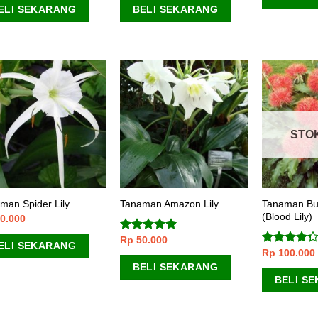
ELI SEKARANG
BELI SEKARANG
STO
Tanaman Bu
man Spider Lily
Tanaman Amazon Lily
(Blood Lily)
0.000
Rp
50.000
Dinilai
5.00
ELI SEKARANG
dari 5
Rp
100.000
Dinilai
4.00
dari
BELI SEKARANG
5
BELI S