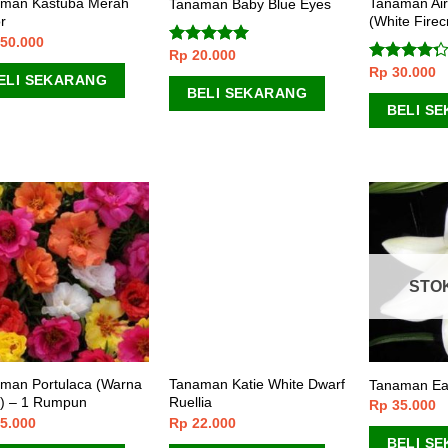
man Kastuba Merah
Tanaman Air
Tanaman Baby Blue Eyes
r
(White Firec
50.000
Rp
20.000
Dinilai
5.00
dari 5
Rp
30.000
Dinilai
ELI SEKARANG
4.00
dari
BELI SEKARANG
5
BELI S
STO
man Portulaca (Warna
Tanaman Katie White Dwarf
Tanaman Eas
) – 1 Rumpun
Ruellia
Rp
35.000
5.000
Rp
22.000
BELI S