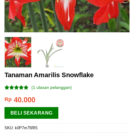
Tanaman Amarilis Snowflake
(
1
ulasan pelanggan)
Peringkat
1
40.000
Rp
5.00
dari 5
berdasarkan
penilaian
BELI SEKARANG
pelanggan
SKU:
k0P7m75RlS