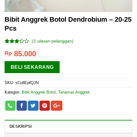
Bibit Anggrek Botol Dendrobium – 20-25
Pcs
(
1
ulasan pelanggan)
Peringkat
1
85.000
Rp
3.00
dari 5
berdasarkan
BELI SEKARANG
penilaian
pelanggan
SKU:
sCo8EpfQJN
Kategori:
Bibit Anggrek Botol
,
Tanaman Anggrek
DESKRIPSI