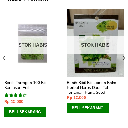
STOK HABIS
STOK HABIS
Benih Tarragon 100 Biji –
Benih Bibit Biji Lemon Balm
Kemasan Foil
Herbal Herbs Daun Teh
Tanaman Haira Seed
Rp
12.000
Rp
15.000
Dinilai
4.00
dari
BELI SEKARANG
5
BELI SEKARANG