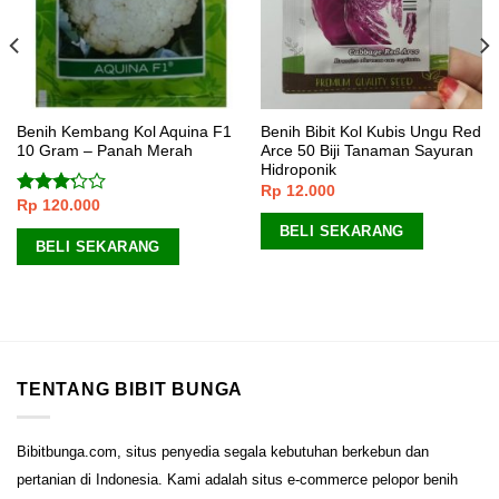
Benih Kembang Kol Aquina F1
Benih Bibit Kol Kubis Ungu Red
10 Gram – Panah Merah
Arce 50 Biji Tanaman Sayuran
Hidroponik
Rp
12.000
Rp
120.000
Dinilai
3.00
BELI SEKARANG
dari 5
BELI SEKARANG
TENTANG BIBIT BUNGA
Bibitbunga.com, situs penyedia segala kebutuhan berkebun dan
pertanian di Indonesia. Kami adalah situs e-commerce pelopor benih