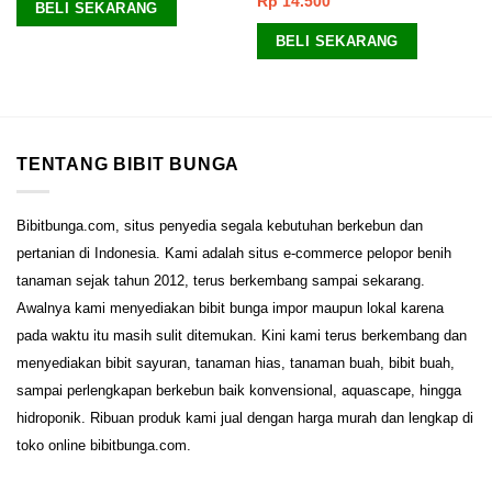
Rp
14.500
Dinilai
5.00
BELI SEKARANG
dari 5
BELI SEKARANG
TENTANG BIBIT BUNGA
Bibitbunga.com, situs penyedia segala kebutuhan berkebun dan
pertanian di Indonesia. Kami adalah situs e-commerce pelopor benih
tanaman sejak tahun 2012, terus berkembang sampai sekarang.
Awalnya kami menyediakan bibit bunga impor maupun lokal karena
pada waktu itu masih sulit ditemukan. Kini kami terus berkembang dan
menyediakan bibit sayuran, tanaman hias, tanaman buah, bibit buah,
sampai perlengkapan berkebun baik konvensional, aquascape, hingga
hidroponik. Ribuan produk kami jual dengan harga murah dan lengkap di
toko online bibitbunga.com.