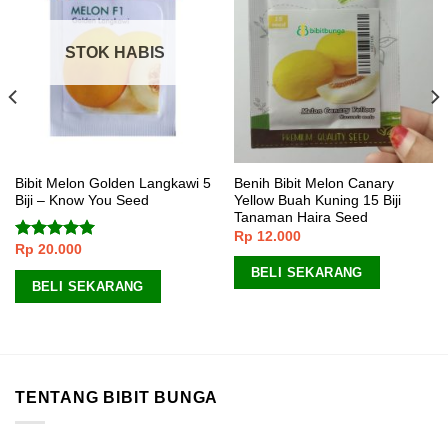
STOK HABIS
Bibit Melon Golden Langkawi 5
Benih Bibit Melon Canary
Biji – Know You Seed
Yellow Buah Kuning 15 Biji
Tanaman Haira Seed
Rp
12.000
Rp
20.000
Dinilai
5.00
dari 5
BELI SEKARANG
BELI SEKARANG
TENTANG BIBIT BUNGA