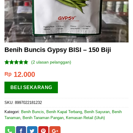
Benih Buncis Gypsy BISI – 150 Biji
(
2
ulasan pelanggan)
Peringkat
2
12.000
Rp
5.00
dari 5
berdasarkan
penilaian
BELI SEKARANG
pelanggan
SKU:
8997022181232
Kategori:
Benih Buncis
,
Benih Kapal Terbang
,
Benih Sayuran
,
Benih
Tanaman
,
Benih Tanaman Pangan
,
Kemasan Retail (Utuh)