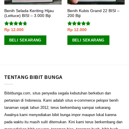
Benih Selada Keriting Hijau
Benih Kubis Grand 22 BISI –
(Lettuce) BISI – 3.000 Biji
200 Biji
Rp
12.000
Rp
12.000
Dinilai
Dinilai
5.00
4.33
dari
dari 5
5
BELI SEKARANG
BELI SEKARANG
TENTANG BIBIT BUNGA
Bibitbunga.com, situs penyedia segala kebutuhan berkebun dan
pertanian di Indonesia. Kami adalah situs e-commerce pelopor benih
tanaman sejak tahun 2012, terus berkembang sampai sekarang.
Awalnya kami menyediakan bibit bunga impor maupun lokal karena
pada waktu itu masih sulit ditemukan. Kini kami terus berkembang dan