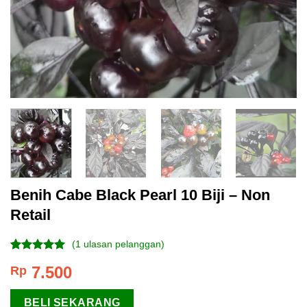
Benih Cabe Black Pearl 10 Biji – Non
Retail
(
1
ulasan pelanggan)
Peringkat
1
7.500
Rp
5.00
dari 5
berdasarkan
penilaian
BELI SEKARANG
pelanggan