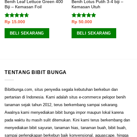
Benih Leaf Lettuce Green 400
Benih Lotus Putih 3-4 biji –
Biji – Kemasan Foil
Kemasan Utuh
Rp
15.000
Rp
50.000
Dinilai
Dinilai
5.00
4.33
dari
dari 5
5
BELI SEKARANG
BELI SEKARANG
TENTANG BIBIT BUNGA
Bibitbunga.com, situs penyedia segala kebutuhan berkebun dan
pertanian di Indonesia. Kami adalah situs e-commerce pelopor benih
tanaman sejak tahun 2012, terus berkembang sampai sekarang.
Awalnya kami menyediakan bibit bunga impor maupun lokal karena
pada waktu itu masih sulit ditemukan. Kini kami terus berkembang dan
menyediakan bibit sayuran, tanaman hias, tanaman buah, bibit buah,
sampai perlengkapan berkebun baik konvensional, aquascape, hingga