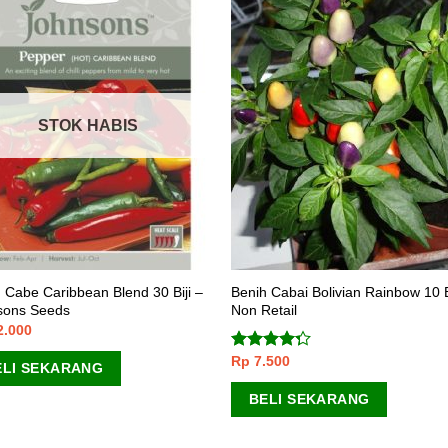
STOK HABIS
 Cabe Caribbean Blend 30 Biji –
Benih Cabai Bolivian Rainbow 10 B
sons Seeds
Non Retail
2.000
Rp
7.500
Dinilai
ELI SEKARANG
4.00
dari
5
BELI SEKARANG