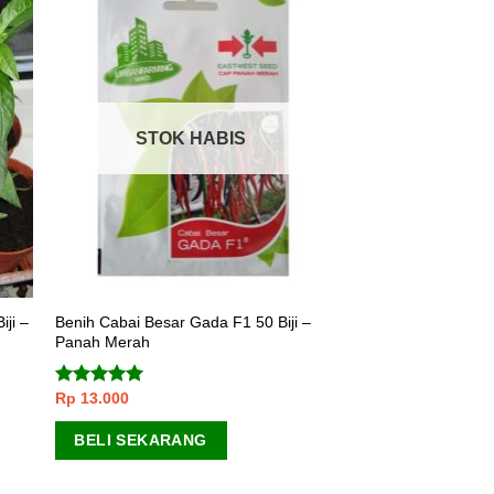
STOK HABIS
iji –
Benih Cabai Besar Gada F1 50 Biji –
Panah Merah
Rp
13.000
Dinilai
5.00
dari 5
BELI SEKARANG