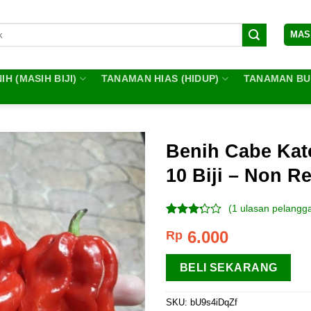
MAS
IH (MASIH BIJI)
TANAMAN HIAS (HIDUP)
TANAMAN BUA
Benih Cabe Kat
10 Biji – Non Re
(
1
ulasan pelangg
Peringkat
1
6.000
Rp
3.00
dari 5
berdasarkan
BELI SEKARANG
penilaian
pelanggan
SKU:
bU9s4iDqZf