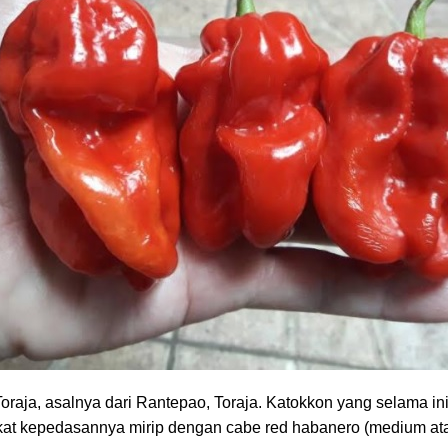
raja, asalnya dari Rantepao, Toraja. Katokkon yang selama in
gkat kepedasannya mirip dengan cabe red habanero (medium at