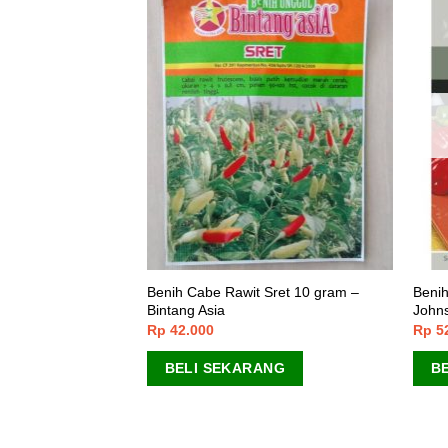
 HABIS
 Dewata 43 F1 350
Benih Cabe Rawit Sret 10 gram –
Benih
Bintang Asia
John
Rp
42.000
Rp
5
BELI SEKARANG
B
ANG