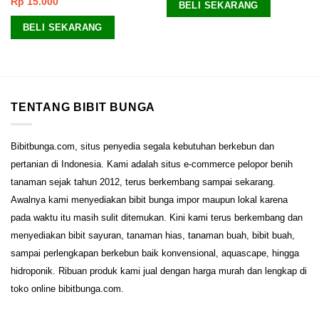
Rp
15.000
Dinilai
BELI SEKARANG
4.33
dari
5
BELI SEKARANG
TENTANG BIBIT BUNGA
Bibitbunga.com, situs penyedia segala kebutuhan berkebun dan
pertanian di Indonesia. Kami adalah situs e-commerce pelopor benih
tanaman sejak tahun 2012, terus berkembang sampai sekarang.
Awalnya kami menyediakan bibit bunga impor maupun lokal karena
pada waktu itu masih sulit ditemukan. Kini kami terus berkembang dan
menyediakan bibit sayuran, tanaman hias, tanaman buah, bibit buah,
sampai perlengkapan berkebun baik konvensional, aquascape, hingga
hidroponik. Ribuan produk kami jual dengan harga murah dan lengkap di
toko online bibitbunga.com.