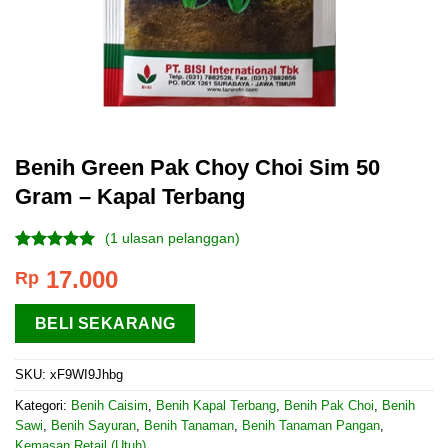
Benih Green Pak Choy Choi Sim 50
Gram – Kapal Terbang
(
1
ulasan pelanggan)
Peringkat
1
17.000
Rp
5.00
dari 5
berdasarkan
penilaian
BELI SEKARANG
pelanggan
SKU:
xF9WI9Jhbg
Kategori:
Benih Caisim
,
Benih Kapal Terbang
,
Benih Pak Choi
,
Benih
Sawi
,
Benih Sayuran
,
Benih Tanaman
,
Benih Tanaman Pangan
,
Kemasan Retail (Utuh)