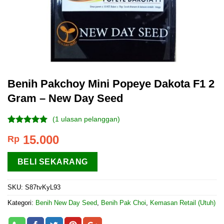
Benih Pakchoy Mini Popeye Dakota F1 2
Gram – New Day Seed
(
1
ulasan pelanggan)
Peringkat
1
15.000
Rp
5.00
dari 5
berdasarkan
penilaian
BELI SEKARANG
pelanggan
SKU:
S87tvKyL93
Kategori:
Benih New Day Seed
,
Benih Pak Choi
,
Kemasan Retail (Utuh)