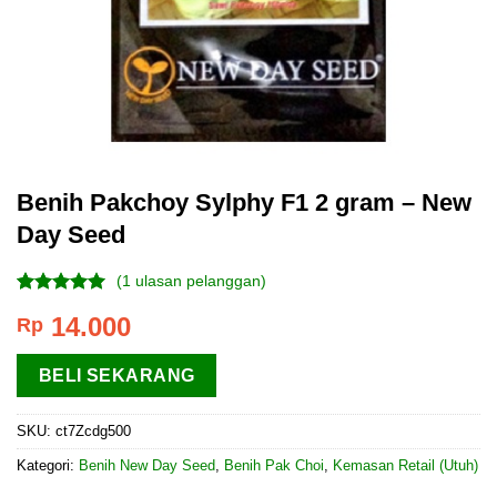
Benih Pakchoy Sylphy F1 2 gram – New
Day Seed
(
1
ulasan pelanggan)
Peringkat
1
14.000
Rp
5.00
dari 5
berdasarkan
penilaian
BELI SEKARANG
pelanggan
SKU:
ct7Zcdg500
Kategori:
Benih New Day Seed
,
Benih Pak Choi
,
Kemasan Retail (Utuh)