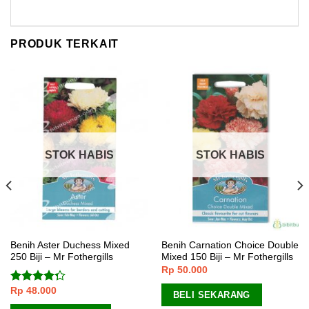
PRODUK TERKAIT
STOK HABIS
STOK HABIS
Benih Aster Duchess Mixed
Benih Carnation Choice Double
250 Biji – Mr Fothergills
Mixed 150 Biji – Mr Fothergills
Rp
50.000
Rp
48.000
Dinilai
BELI SEKARANG
4.00
dari