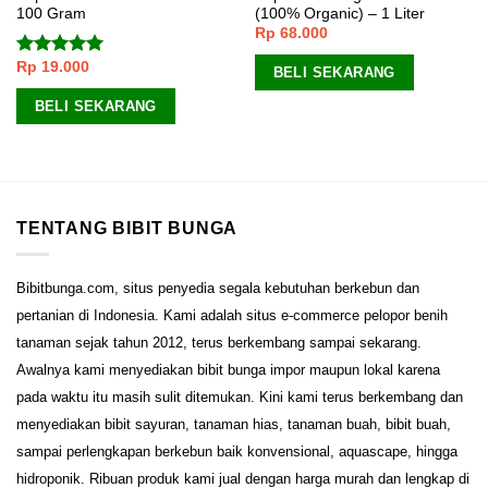
100 Gram
(100% Organic) – 1 Liter
Rp
68.000
Rp
19.000
Dinilai
5.00
BELI SEKARANG
dari 5
BELI SEKARANG
TENTANG BIBIT BUNGA
Bibitbunga.com, situs penyedia segala kebutuhan berkebun dan
pertanian di Indonesia. Kami adalah situs e-commerce pelopor benih
tanaman sejak tahun 2012, terus berkembang sampai sekarang.
Awalnya kami menyediakan bibit bunga impor maupun lokal karena
pada waktu itu masih sulit ditemukan. Kini kami terus berkembang dan
menyediakan bibit sayuran, tanaman hias, tanaman buah, bibit buah,
sampai perlengkapan berkebun baik konvensional, aquascape, hingga
hidroponik. Ribuan produk kami jual dengan harga murah dan lengkap di