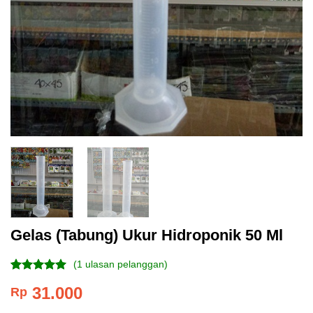
Gelas (Tabung) Ukur Hidroponik 50 Ml
(
1
ulasan pelanggan)
Peringkat
1
31.000
Rp
5.00
dari 5
berdasarkan