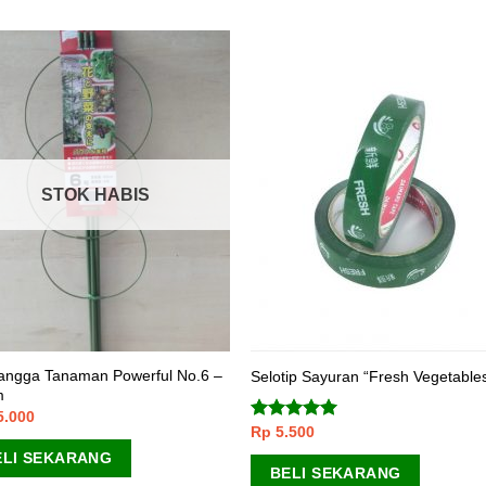
STOK HABIS
angga Tanaman Powerful No.6 –
Selotip Sayuran “Fresh Vegetable
m
5.000
Rp
5.500
Dinilai
4.67
dari 5
ELI SEKARANG
BELI SEKARANG