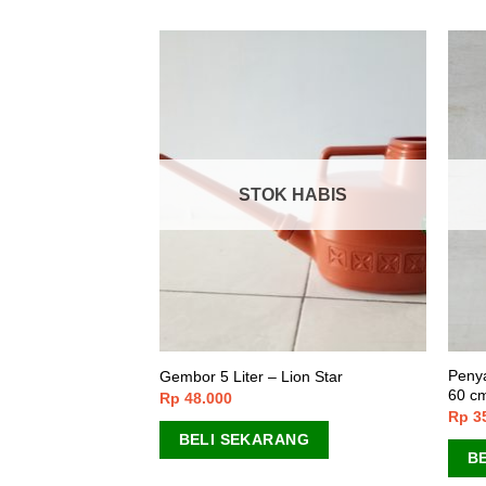
 HABIS
STOK HABIS
Peny
ircle Size Large
Gembor 5 Liter – Lion Star
60 c
Rp
48.000
Rp
3
ANG
BELI SEKARANG
B