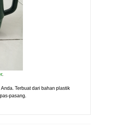
er
.
nda. Terbuat dari bahan plastik
epas-pasang.