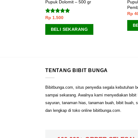
Pupu
akai (PLP) Daun
Pupuk Dolomit – 500 gr
Pemb
Rp
4
Rp
1.500
Dinilai
5.00
ANG
dari 5
B
BELI SEKARANG
TENTANG BIBIT BUNGA
Bibitbunga.com, situs penyedia segala kebutuhan b
sampai sekarang. Awalnya kami menyediakan bibit b
sayuran, tanaman hias, tanaman buah, bibit buah, 
dan lengkap di toko online bibitbunga.com.