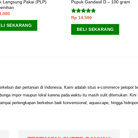
k Langsung Pakai (PLP)
Pupuk Gandasil D – 100 gram
enihan
0.000
Rp
14.500
Dinilai
5.00
dari 5
ELI SEKARANG
BELI SEKARANG
erkebun dan pertanian di Indonesia. Kami adalah situs e-commerce pelopor 
unga impor maupun lokal karena pada waktu itu masih sulit ditemukan. Kini
sampai perlengkapan berkebun baik konvensional, aquascape, hingga hidropo