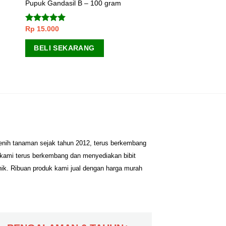
Pupuk Gandasil B – 100 gram
Rp
15.000
Dinilai
5.00
dari 5
BELI SEKARANG
benih tanaman sejak tahun 2012, terus berkembang
 kami terus berkembang dan menyediakan bibit
nik. Ribuan produk kami jual dengan harga murah