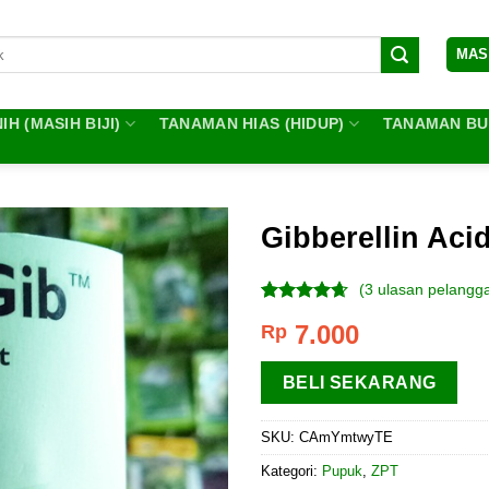
MAS
IH (MASIH BIJI)
TANAMAN HIAS (HIDUP)
TANAMAN BUA
Gibberellin Aci
(
3
ulasan pelangg
Peringkat
3
7.000
Rp
4.33
dari
5
berdasarkan
BELI SEKARANG
penilaian
pelanggan
SKU:
CAmYmtwyTE
Kategori:
Pupuk
,
ZPT