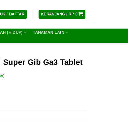
UK / DAFTAR
KERANJANG /
RP
0
H (HIDUP)
TANAMAN LAIN
d Super Gib Ga3 Tablet
an)