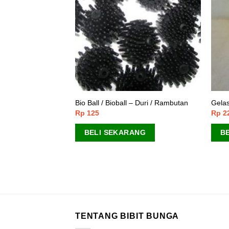
um Plastik UV /
Bio Ball / Bioball – Duri / Rambutan
Gelas
Rp
125
Rp
2
BELI SEKARANG
B
ANG
TENTANG BIBIT BUNGA