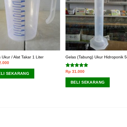
 Ukur / Alat Takar 1 Liter
Gelas (Tabung) Ukur Hidroponik 5
2.000
Rp
31.000
Dinilai
5.00
ELI SEKARANG
dari 5
BELI SEKARANG