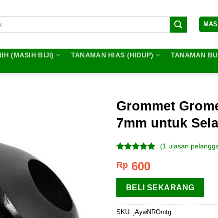
MAS
IH (MASIH BIJI)
TANAMAN HIAS (HIDUP)
TANAMAN BUA
Grommet Grome
7mm untuk Sela
(
1
ulasan pelangg
Peringkat
1
600
Rp
5.00
dari 5
berdasarkan
penilaian
BELI SEKARANG
pelanggan
SKU:
jAywNROmtg